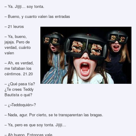
– Ya. Jijiji… soy tonta.
– Bueno, y cuanto valen las entradas
– 21 leuros
– Ya, bueno,
jajaja. Pero de
verdad, cuánto
valen
– Ah, es verdad,
me faltaban los
céntimos. 21.20
– ¿Qué pasa tía?
¿Te crees Teddy
Bautista o qué?
– ¿»Teddoquién»?
– Nada, agur. Por cierto, se te transparentan las bragas.
– Ya, pero es que soy tonta. Jijiji…
– Ah bueno. Entonces vale.