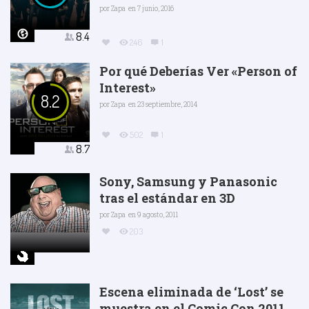
por
Zapa
en 7 junio, 2016
8.4
246
1
Por qué Deberías Ver «Person of
Interest»
8.2
por
Zapa
en 23 septiembre, 2014
502
1
8.7
Sony, Samsung y Panasonic
tras el estándar en 3D
por
Zapa
en 9 agosto, 2011
203
Escena eliminada de ‘Lost’ se
muestra en el Comic Con 2011