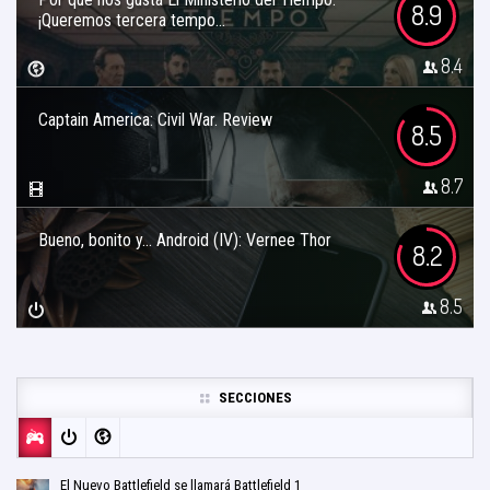
8.9
¡Queremos tercera tempo...
8.4
Captain America: Civil War. Review
8.5
8.7
Bueno, bonito y… Android (IV): Vernee Thor
8.2
8.5
SECCIONES
El Nuevo Battlefield se llamará Battlefield 1