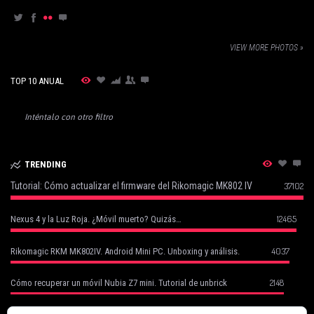
VIEW MORE PHOTOS »
TOP 10 ANUAL
Inténtalo con otro filtro
TRENDING
Tutorial: Cómo actualizar el firmware del Rikomagic MK802 IV
37102
12465
Nexus 4 y la Luz Roja. ¿Móvil muerto? Quizás…
4037
Rikomagic RKM MK802IV. Android Mini PC. Unboxing y análisis.
2148
Cómo recuperar un móvil Nubia Z7 mini. Tutorial de unbrick
Cómo Recuperar tu Móvil Robado con Cerberus (basado en un caso