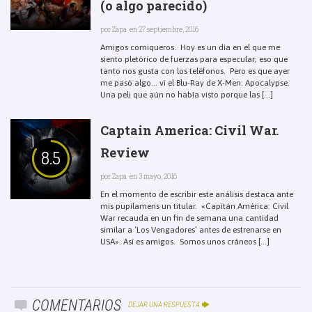
(o algo parecido)
por
Zapa
en 27 septiembre, 2016
Amigos comiqueros. Hoy es un día en el que me
siento pletórico de fuerzas para especular; eso que
tanto nos gusta con los teléfonos. Pero es que ayer
me pasó algo… vi el Blu-Ray de X-Men: Apocalypse.
Una peli que aún no había visto porque las [...]
Captain America: Civil War.
Review
8.5
por
Zapa
en 3 mayo, 2016
En el momento de escribir este análisis destaca ante
mis pupilamens un titular. «Capitán América: Civil
War recauda en un fin de semana una cantidad
similar a ‘Los Vengadores’ antes de estrenarse en
USA». Así es amigos. Somos unos cráneos [...]
COMENTARIOS
DEJAR UNA RESPUESTA