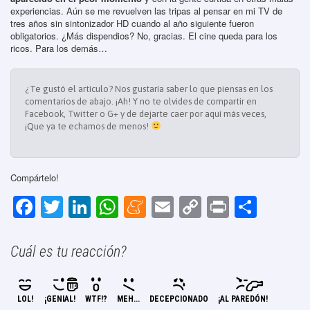
experiencias. Aún se me revuelven las tripas al pensar en mi TV de
tres años sin sintonizador HD cuando al año siguiente fueron
obligatorios. ¿Más dispendios? No, gracias. El cine queda para los
ricos. Para los demás…
¿Te gustó el artículo? Nos gustaría saber lo que piensas en los
comentarios de abajo. ¡Ah! Y no te olvides de compartir en
Facebook, Twitter o G+ y de dejarte caer por aquí más veces,
¡Que ya te echamos de menos!
Compártelo!
F
T
Li
W
M
E
C
Pr
C
a
wi
n
h
e
m
o
in
o
c
tt
k
at
n
ail
p
t
m
Cuál es tu reacción?
e
er
e
s
e
y
p
b
dI
A
a
Li
ar
LOL!
¡GENIAL!
WTF!?
MEH...
DECEPCIONADO
¡AL PAREDÓN!