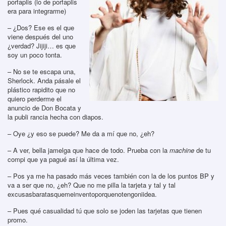
porfaplis (lo de porfaplis
era para integrarme)
– ¿Dos? Ese es el que
viene después del uno
¿verdad? Jijiji… es que
soy un poco tonta.
– No se te escapa una,
Sherlock. Anda pásale el
plástico rapidito que no
quiero perderme el
anuncio de Don Bocata y
la publi rancia hecha con diapos.
– Oye ¿y eso se puede? Me da a mí que no, ¿eh?
– A ver, bella jamelga que hace de todo. Prueba con la
machine
de tu
compi que ya pagué así la última vez.
– Pos ya me ha pasado más veces también con la de los puntos BP y
va a ser que no, ¿eh? Que no me pilla la tarjeta y tal y tal
excusasbaratasquemeinventoporquenotengoniidea.
– Pues qué casualidad tú que solo se joden las tarjetas que tienen
promo.