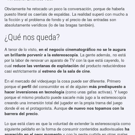
Obviamente he retocado un poco la conversación, porque de haberla
puesto literal os caeríais de espaldas. La realidad superó con mucho a
la ficción y el problema de fondo y el precio de las entradas son
absolutamente verídicos (lo de las bragas también).
¿Qué nos queda?
A tenor de lo visto,
en el negocio cinematográfico no se le augura
un brillante porvenir a la estereoscopía
. La gente además, no está
por la labor de renovar un aparato de TV con la que está cayendo, lo
cual
reduce las ventanas de explotación
del producto reduciéndose
casi estrictamente al
estreno de la sala de cine
.
En el mercado del videojuego la cosa puede ser diferente. Primero
porque el
perfil
del consumidor es el de alguien
más predispuesto a
hacer inversiones en tecnología
(como unas gafas activas). Y luego
porque el mismo producto puede sacarle más jugo a la estereoscopía
creando una inmersión total del jugador en la propia trama del juego
donde él es el protagonista. Aunque
de nuevo nos topamos con la
barrera del precio
.
Lo que está claro es que la voluntad de extender la estereoscopía como
siguiente peldaño en la forma de consumir contenidos audiovisuales
ha
aparecido en el peor momento
y con la gente curtida en otras malas