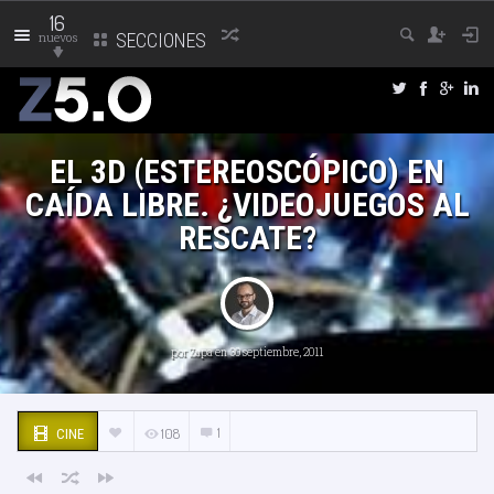
16
nuevos
SECCIONES
EL 3D (ESTEREOSCÓPICO) EN
CAÍDA LIBRE. ¿VIDEOJUEGOS AL
RESCATE?
por
Zapa
en 30 septiembre, 2011
1
108
CINE