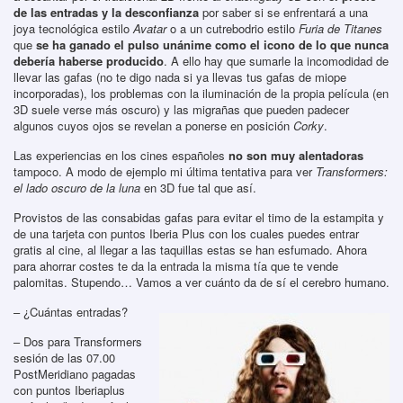
de las entradas y la desconfianza
por saber si se enfrentará a una
joya tecnológica estilo
Avatar
o a un cutrebodrio estilo
Furia de Titanes
que
se ha ganado el pulso unánime como el icono de lo que nunca
debería haberse producido
. A ello hay que sumarle la incomodidad de
llevar las gafas (no te digo nada si ya llevas tus gafas de miope
incorporadas), los problemas con la iluminación de la propia película (en
3D suele verse más oscuro) y las migrañas que pueden padecer
algunos cuyos ojos se revelan a ponerse en posición
Corky
.
Las experiencias en los cines españoles
no son muy alentadoras
tampoco. A modo de ejemplo mi última tentativa para ver
Transformers:
el lado oscuro de la luna
en 3D fue tal que así.
Provistos de las consabidas gafas para evitar el timo de la estampita y
de una tarjeta con puntos Iberia Plus con los cuales puedes entrar
gratis al cine, al llegar a las taquillas estas se han esfumado. Ahora
para ahorrar costes te da la entrada la misma tía que te vende
palomitas. Stupendo… Vamos a ver cuánto da de sí el cerebro humano.
– ¿Cuántas entradas?
– Dos para Transformers
sesión de las 07.00
PostMeridiano pagadas
con puntos Iberiaplus