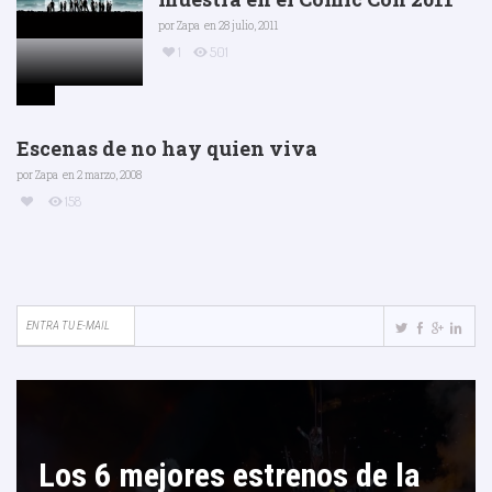
por
Zapa
en 28 julio, 2011
1
501
Escenas de no hay quien viva
por
Zapa
en 2 marzo, 2008
158
Los 6 mejores estrenos de la