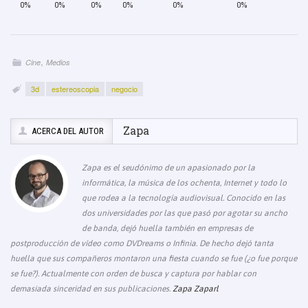
o
n
p
m
n
tir
0%
0%
0%
0%
0%
0%
o
p
e
k
k
,
Cine
Medios
3d
estereoscopia
negocio
Zapa
ACERCA DEL AUTOR
Zapa es el seudónimo de un apasionado por la
informática, la música de los ochenta, Internet y todo lo
que rodea a la tecnología audiovisual. Conocido en las
dos universidades por las que pasó por agotar su ancho
de banda, dejó huella también en empresas de
postproducción de vídeo como DVDreams o Infinia. De hecho dejó tanta
huella que sus compañeros montaron una fiesta cuando se fue (¿o fue porque
se fue?). Actualmente con orden de busca y captura por hablar con
demasiada sinceridad en sus publicaciones.
Zapa Zaparl