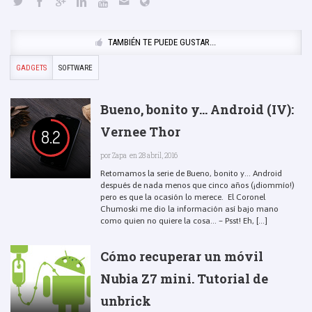
TAMBIÉN TE PUEDE GUSTAR...
GADGETS
SOFTWARE
Bueno, bonito y… Android (IV):
Vernee Thor
8.2
por
Zapa
en 28 abril, 2016
Retomamos la serie de Bueno, bonito y… Android
después de nada menos que cinco años (¡diommío!)
pero es que la ocasión lo merece. El Coronel
Chumoski me dio la información así bajo mano
como quien no quiere la cosa… – Psst! Eh, [...]
Cómo recuperar un móvil
Nubia Z7 mini. Tutorial de
unbrick