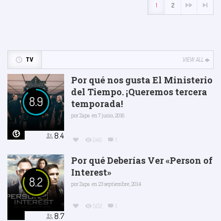
1
2
TV
VIEW ALL
Por qué nos gusta El Ministerio
del Tiempo. ¡Queremos tercera
8.9
temporada!
por
Zapa
en 7 junio, 2016
8.4
246
1
Por qué Deberías Ver «Person of
Interest»
8.2
por
Zapa
en 23 septiembre, 2014
502
1
8.7