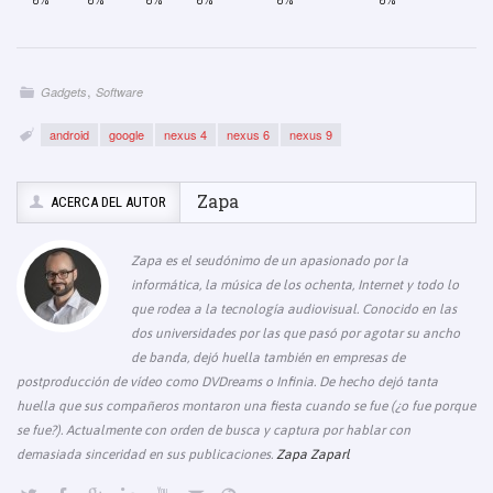
o
n
p
m
n
tir
0%
0%
0%
0%
0%
0%
o
p
e
k
k
,
Gadgets
Software
android
google
nexus 4
nexus 6
nexus 9
Zapa
ACERCA DEL AUTOR
Zapa es el seudónimo de un apasionado por la
informática, la música de los ochenta, Internet y todo lo
que rodea a la tecnología audiovisual. Conocido en las
dos universidades por las que pasó por agotar su ancho
de banda, dejó huella también en empresas de
postproducción de vídeo como DVDreams o Infinia. De hecho dejó tanta
huella que sus compañeros montaron una fiesta cuando se fue (¿o fue porque
se fue?). Actualmente con orden de busca y captura por hablar con
demasiada sinceridad en sus publicaciones.
Zapa Zaparl