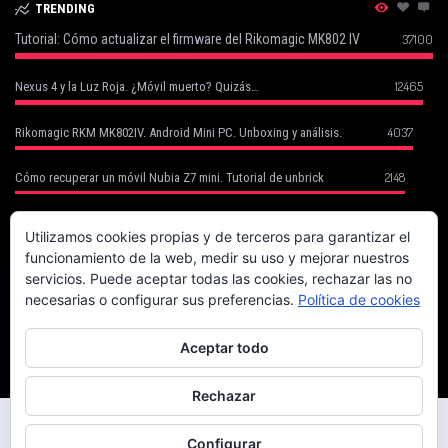
TRENDING
Tutorial: Cómo actualizar el firmware del Rikomagic MK802 IV
37100
12465
Nexus 4 y la Luz Roja. ¿Móvil muerto? Quizás…
4037
Rikomagic RKM MK802IV. Android Mini PC. Unboxing y análisis.
2148
Cómo recuperar un móvil Nubia Z7 mini. Tutorial de unbrick
Cómo Recuperar tu Móvil Robado con Cerberus (basado en un caso
1752
real)
Utilizamos cookies propias y de terceros para garantizar el
funcionamiento de la web, medir su uso y mejorar nuestros
1702
Canon EOS 70D. La fiera del enfoque.
servicios. Puede aceptar todas las cookies, rechazar las no
necesarias o configurar sus preferencias.
Política de cookies
Magix Compra la Mayoría de Sony Creative Software (Vegas, Acid, Sound
1625
Forge)
Aceptar todo
Rechazar
Copyright © 2014 El mundo de las zapateces. Todos los derechos
reservados
Configurar