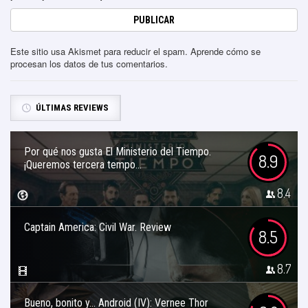
Este sitio usa Akismet para reducir el spam.
Aprende cómo se
procesan los datos de tus comentarios
.
ÚLTIMAS REVIEWS
Por qué nos gusta El Ministerio del Tiempo.
8.9
¡Queremos tercera tempo...
8.4
Captain America: Civil War. Review
8.5
8.7
Bueno, bonito y… Android (IV): Vernee Thor