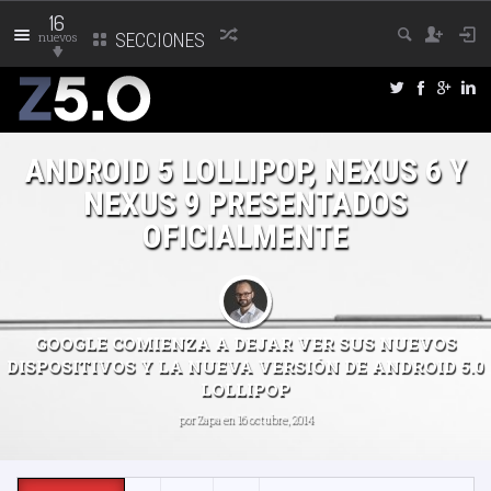
16
nuevos
SECCIONES
ANDROID 5 LOLLIPOP, NEXUS 6 Y
NEXUS 9 PRESENTADOS
OFICIALMENTE
GOOGLE COMIENZA A DEJAR VER SUS NUEVOS
DISPOSITIVOS Y LA NUEVA VERSIÓN DE ANDROID 5.0
LOLLIPOP
por
Zapa
en 16 octubre, 2014