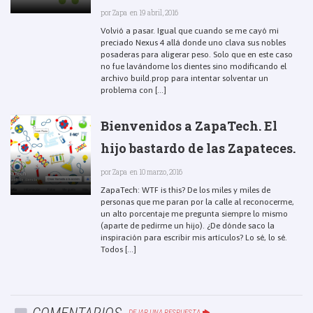
por
Zapa
en 19 abril, 2016
Volvió a pasar. Igual que cuando se me cayó mi
preciado Nexus 4 allá donde uno clava sus nobles
posaderas para aligerar peso. Solo que en este caso
no fue lavándome los dientes sino modificando el
archivo build.prop para intentar solventar un
problema con [...]
Bienvenidos a ZapaTech. El
hijo bastardo de las Zapateces.
por
Zapa
en 10 marzo, 2016
ZapaTech: WTF is this? De los miles y miles de
personas que me paran por la calle al reconocerme,
un alto porcentaje me pregunta siempre lo mismo
(aparte de pedirme un hijo). ¿De dónde saco la
inspiración para escribir mis artículos? Lo sé, lo sé.
Todos [...]
DEJAR UNA RESPUESTA