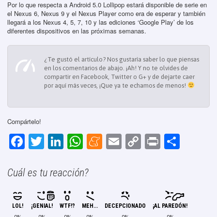
Por lo que respecta a Android 5.0 Lollipop estará disponible de serie en
el Nexus 6, Nexus 9 y el Nexus Player como era de esperar y también
llegará a los Nexus 4, 5, 7, 10 y las ediciones ‘Google Play’ de los
diferentes dispositivos en las próximas semanas.
¿Te gustó el artículo? Nos gustaría saber lo que piensas
en los comentarios de abajo. ¡Ah! Y no te olvides de
compartir en Facebook, Twitter o G+ y de dejarte caer
por aquí más veces, ¡Que ya te echamos de menos!
Compártelo!
F
T
Li
W
M
E
C
Pr
C
a
wi
n
h
e
m
o
in
o
c
tt
k
at
n
ail
p
t
m
Cuál es tu reacción?
e
er
e
s
e
y
p
b
dI
A
a
Li
ar
LOL!
¡GENIAL!
WTF!?
MEH...
DECEPCIONADO
¡AL PAREDÓN!