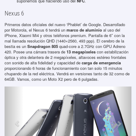
suponemos que haciendo uso del
NFC
.
Nexus 6
Primeros datos oficiales del nuevo ‘Phablet’ de Google. Desarrollado
por Motorola, el Nexus 6 tendrá un
marco de aluminio
al uso del
iPhone, Xiaomi Mi4 y otros teléfonos premium. Pantalla de 6″ con la
mal llamada resolución QHD (1440×2560, 493 ppp). El cerebro de la
bestia es un
Snapdragon 805
quad-core a 2.7GHz con GPU Adreno
420. Posee una cámara trasera de
13 megapíxeles
con estabilización
óptica y otra delantera de 2 megapíxeles, altavoces estéreo frontales
con sonido de alta fidelidad y capacidad de
carga de emergencia
proporcionando 6 horas de funcionamiento con tan solo 15 minutos
chupando de la red eléctrica. Vendrá en versiones tanto de 32 como de
64GB. Vamos, como un Moto X2 pero de 6 pulgadas.