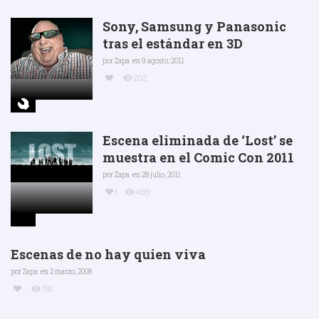
Sony, Samsung y Panasonic
tras el estándar en 3D
por
Zapa
en 9 agosto, 2011
202
Escena eliminada de ‘Lost’ se
muestra en el Comic Con 2011
por
Zapa
en 28 julio, 2011
1
499
Escenas de no hay quien viva
por
Zapa
en 2 marzo, 2008
158