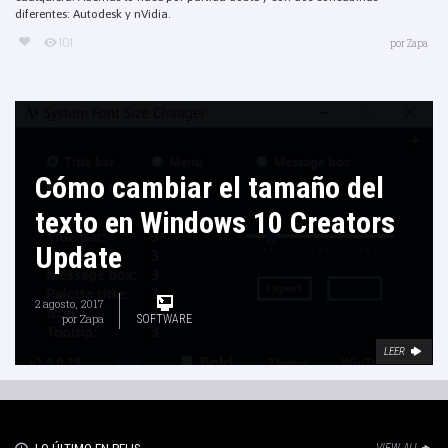
diferentes: Autodesk y nVidia.
101
por
Zapa
Cómo cambiar el tamaño del
texto en Windows 10 Creators
Update
2 agosto, 2017
por
Zapa
SOFTWARE
LEER
VIEW ALL