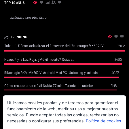
TOP 10 ANUAL
Inténtalo con otro filtro
TRENDING
Tutorial: Cómo actualizar el firmware del Rikomagic MK802 IV
37102
12465
Nexus 4 y la Luz Roja. ¿Móvil muerto? Quizás…
4037
Rikomagic RKM MK802IV. Android Mini PC. Unboxing y análisis.
2148
Cómo recuperar un móvil Nubia Z7 mini. Tutorial de unbrick
Cómo Recuperar tu Móvil Robado con Cerberus (basado en un caso
1752
real)
Utilizamos cookies propias y de terceros para garantizar el
funcionamiento de la web, medir su uso y mejorar nuestros
1702
Canon EOS 70D. La fiera del enfoque.
servicios. Puede aceptar todas las cookies, rechazar las no
necesarias o configurar sus preferencias.
Política de cookies
Magix Compra la Mayoría de Sony Creative Software (Vegas, Acid, Sound
1625
Forge)