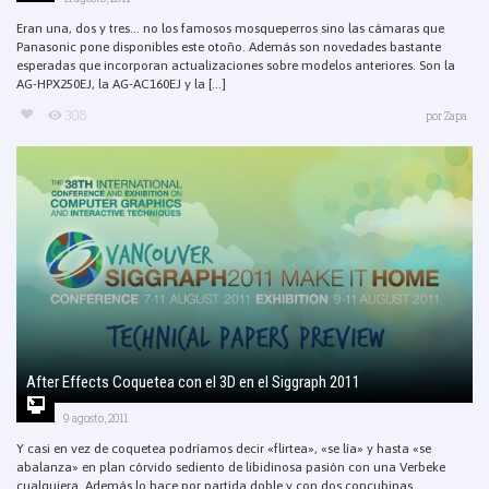
Eran una, dos y tres… no los famosos mosqueperros sino las cámaras que
Panasonic pone disponibles este otoño. Además son novedades bastante
esperadas que incorporan actualizaciones sobre modelos anteriores. Son la
AG-HPX250EJ, la AG-AC160EJ y la [...]
308
por
Zapa
After Effects Coquetea con el 3D en el Siggraph 2011
9 agosto, 2011
Y casi en vez de coquetea podríamos decir «flirtea», «se lía» y hasta «se
abalanza» en plan córvido sediento de libidinosa pasión con una Verbeke
cualquiera. Además lo hace por partida doble y con dos concubinas