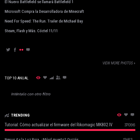
El Nuevo Battlefield se llamará Battlefield 1
Microsoft Compra la Desarrolladora de Minecraft
Need For Speed: The Run. Trailer de Michael Bay
Steam, Flash y Más. Cóctel 11/11
VIEW MORE PHOTOS »
TOP 10 ANUAL
Inténtalo con otro filtro
TRENDING
Tutorial: Cómo actualizar el firmware del Rikomagic MK802 IV
37096
12463
Nexus 4 y la Luz Roja. ¿Móvil muerto? Quizás…