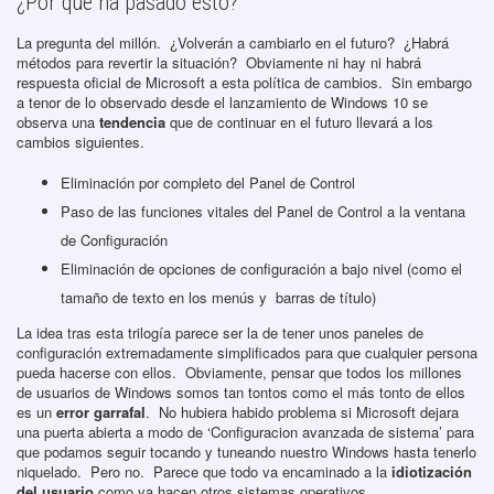
¿Por qué ha pasado esto?
La pregunta del millón. ¿Volverán a cambiarlo en el futuro? ¿Habrá
métodos para revertir la situación? Obviamente ni hay ni habrá
respuesta oficial de Microsoft a esta política de cambios. Sin embargo
a tenor de lo observado desde el lanzamiento de Windows 10 se
observa una
tendencia
que de continuar en el futuro llevará a los
cambios siguientes.
Eliminación por completo del Panel de Control
Paso de las funciones vitales del Panel de Control a la ventana
de Configuración
Eliminación de opciones de configuración a bajo nivel (como el
tamaño de texto en los menús y barras de título)
La idea tras esta trilogía parece ser la de tener unos paneles de
configuración extremadamente simplificados para que cualquier persona
pueda hacerse con ellos. Obviamente, pensar que todos los millones
de usuarios de Windows somos tan tontos como el más tonto de ellos
es un
error garrafal
. No hubiera habido problema si Microsoft dejara
una puerta abierta a modo de ‘Configuracion avanzada de sistema’ para
que podamos seguir tocando y tuneando nuestro Windows hasta tenerlo
niquelado. Pero no. Parece que todo va encaminado a la
idiotización
del usuario
como ya hacen otros sistemas operativos.