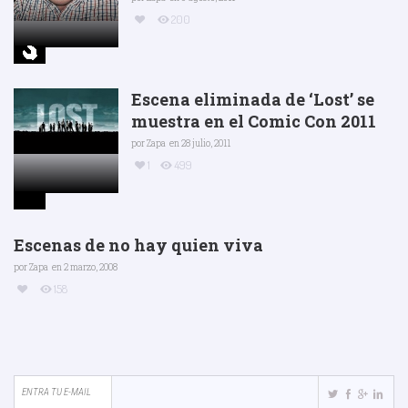
200
Escena eliminada de ‘Lost’ se
muestra en el Comic Con 2011
por
Zapa
en 28 julio, 2011
1
499
Escenas de no hay quien viva
por
Zapa
en 2 marzo, 2008
158