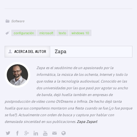
o
p
e
k
k
Software
configuración
microsoft
texto
windows 10
Zapa
ACERCA DEL AUTOR
Zapa es el seudónimo de un apasionado por la
informática, la música de los ochenta, Internet y todo lo
que rodea a la tecnología audiovisual. Conocido en las
dos universidades por las que pasó por agotar su ancho
de banda, dejó huella también en empresas de
postproducción de vídeo como DVDreams o Infinia. De hecho dejó tanta
huella que sus compañeros montaron una fiesta cuando se fue (¿o fue porque
se fue?). Actualmente con orden de busca y captura por hablar con
demasiada sinceridad en sus publicaciones.
Zapa Zaparl