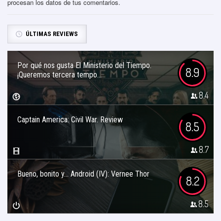
procesan los datos de tus comentarios
.
ÚLTIMAS REVIEWS
Por qué nos gusta El Ministerio del Tiempo.
8.9
¡Queremos tercera tempo...
8.4
Captain America: Civil War. Review
8.5
8.7
Bueno, bonito y… Android (IV): Vernee Thor
8.2
8.5