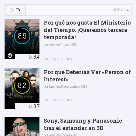
TV
VIEW ALL
Por qué nos gusta El Ministerio
del Tiempo. ¡Queremos tercera
8.9
temporada!
por
Zapa
en 7 junio, 2016
8.4
246
1
Por qué Deberías Ver «Person of
Interest»
8.2
por
Zapa
en 23 septiembre, 2014
502
1
8.7
Sony, Samsung y Panasonic
tras el estándar en 3D
por
Zapa
en 9 agosto, 2011