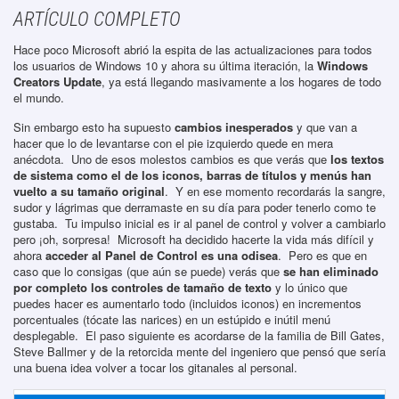
ARTÍCULO COMPLETO
Hace poco Microsoft abrió la espita de las actualizaciones para todos
los usuarios de Windows 10 y ahora su última iteración, la
Windows
Creators Update
, ya está llegando masivamente a los hogares de todo
el mundo.
Sin embargo esto ha supuesto
cambios inesperados
y que van a
hacer que lo de levantarse con el pie izquierdo quede en mera
anécdota. Uno de esos molestos cambios es que verás que
los textos
de sistema como el de los iconos, barras de títulos y menús han
vuelto a su tamaño original
. Y en ese momento recordarás la sangre,
sudor y lágrimas que derramaste en su día para poder tenerlo como te
gustaba. Tu impulso inicial es ir al panel de control y volver a cambiarlo
pero ¡oh, sorpresa! Microsoft ha decidido hacerte la vida más difícil y
ahora
acceder al Panel de Control es una odisea
. Pero es que en
caso que lo consigas (que aún se puede) verás que
se han eliminado
por completo los controles de tamaño de texto
y lo único que
puedes hacer es aumentarlo todo (incluidos iconos) en incrementos
porcentuales (tócate las narices) en un estúpido e inútil menú
desplegable. El paso siguiente es acordarse de la familia de Bill Gates,
Steve Ballmer y de la retorcida mente del ingeniero que pensó que sería
una buena idea volver a tocar los gitanales al personal.