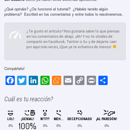
¿Qué opináis? ¿Os funcionó el tutorial? ¿Habéis tenido algún
problema? Escribid en los comentarios y entre todos lo resolveremos.
¿Te gustó el artículo? Nos gustaría saber lo que piensas
en los comentarios de abajo. ¡Ah! Y no te olvides de
compartir en Facebook, Twitter o G+ y de dejarte caer
por aquí más veces, ¡Que ya te echamos de menos!
Compártelo!
F
T
Li
W
M
E
C
Pr
C
a
wi
n
h
e
m
o
in
o
c
tt
k
at
n
ail
p
t
m
Cuál es tu reacción?
e
er
e
s
e
y
p
b
dI
A
a
Li
ar
LOL!
¡GENIAL!
WTF!?
MEH...
DECEPCIONADO
¡AL PAREDÓN!
o
n
p
m
n
tir
100%
0%
0%
0%
0%
0%