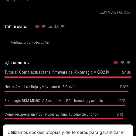
VIEW MORE PHOTOS »
TOP 10 ANUAL
Inténtalo con otro filtro
TRENDING
Tutorial: Cómo actualizar el firmware del Rikomagic MK802 IV
37100
12465
Nexus 4 y la Luz Roja. ¿Móvil muerto? Quizás…
4037
Rikomagic RKM MK802IV. Android Mini PC. Unboxing y análisis.
2148
Cómo recuperar un móvil Nubia Z7 mini. Tutorial de unbrick
Cómo Recuperar tu Móvil Robado con Cerberus (basado en un caso
1752
real)
Utilizamos cookies propias y de terceros para garantizar el