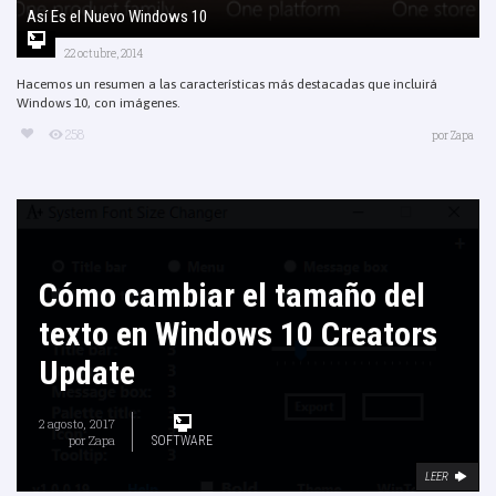
Así Es el Nuevo Windows 10
22 octubre, 2014
Hacemos un resumen a las características más destacadas que incluirá
Windows 10, con imágenes.
258
por
Zapa
Cómo cambiar el tamaño del
texto en Windows 10 Creators
Update
2 agosto, 2017
por
Zapa
SOFTWARE
LEER