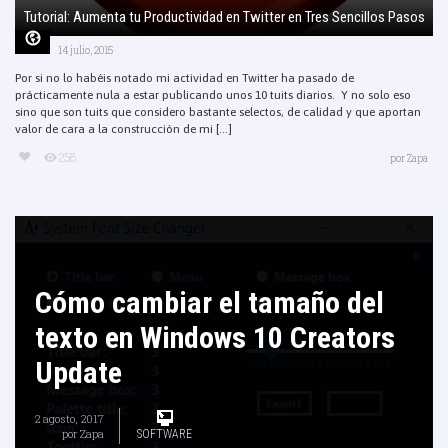
Tutorial: Aumenta tu Productividad en Twitter en Tres Sencillos Pasos
14 julio, 2015
Por si no lo habéis notado mi actividad en Twitter ha pasado de
prácticamente nula a estar publicando unos 10 tuits diarios. Y no solo eso
sino que son tuits que considero bastante selectos, de calidad y que aportan
valor de cara a la construcción de mi [...]
258
por
Zapa
Cómo cambiar el tamaño del
texto en Windows 10 Creators
Update
2 agosto, 2017
por
Zapa
SOFTWARE