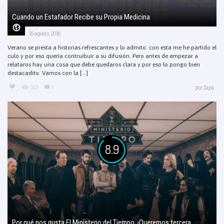
Cuando un Estafador Recibe su Propia Medicina
15 agosto, 2016
Verano se presta a historias refrescantes y lo admito: con esta me he partido el
culo y por eso quería contruibuir a su difusión. Pero antes de empezar a
relataros hay una cosa que debe quedaros clara y por eso lo pongo bien
destacadito. Vamos con la [...]
345
1
por
Zapa
8.9
Por qué nos gusta El Ministerio del Tiempo. ¡Queremos tercera