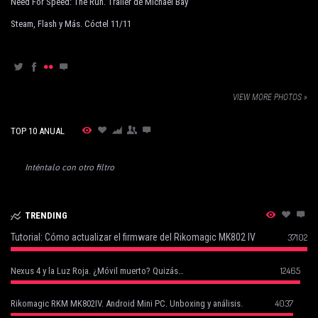
Need For Speed: The Run. Trailer de Michael Bay
Steam, Flash y Más. Cóctel 11/11
VIEW MORE PHOTOS »
TOP 10 ANUAL
Inténtalo con otro filtro
TRENDING
Tutorial: Cómo actualizar el firmware del Rikomagic MK802 IV
37102
12465
Nexus 4 y la Luz Roja. ¿Móvil muerto? Quizás…
4037
Rikomagic RKM MK802IV. Android Mini PC. Unboxing y análisis.