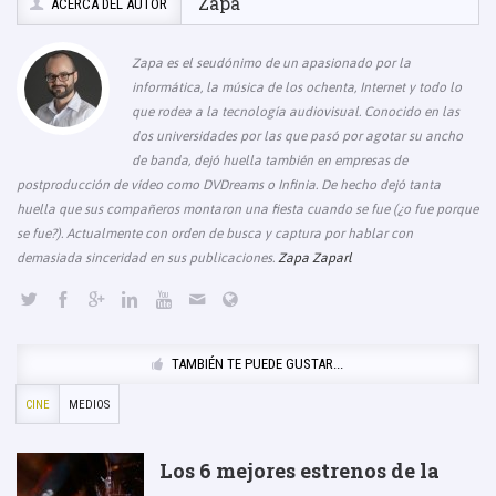
Zapa
ACERCA DEL AUTOR
Zapa es el seudónimo de un apasionado por la
informática, la música de los ochenta, Internet y todo lo
que rodea a la tecnología audiovisual. Conocido en las
dos universidades por las que pasó por agotar su ancho
de banda, dejó huella también en empresas de
postproducción de vídeo como DVDreams o Infinia. De hecho dejó tanta
huella que sus compañeros montaron una fiesta cuando se fue (¿o fue porque
se fue?). Actualmente con orden de busca y captura por hablar con
demasiada sinceridad en sus publicaciones.
Zapa Zaparl
TAMBIÉN TE PUEDE GUSTAR...
CINE
MEDIOS
Los 6 mejores estrenos de la