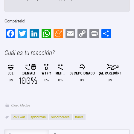
Compártelo!
F
T
Li
W
M
E
C
Pr
C
a
wi
n
h
e
m
o
in
o
c
tt
k
at
n
ail
p
t
m
Cuál es tu reacción?
e
er
e
s
e
y
p
b
dI
A
a
Li
ar
LOL!
¡GENIAL!
WTF!?
MEH...
DECEPCIONADO
¡AL PAREDÓN!
o
n
p
m
n
tir
100%
0%
0%
0%
0%
0%
o
p
e
k
k
,
Cine
Medios
civil war
spiderman
superhéroes
trailer