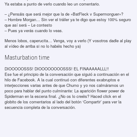
Ya estaba a punto de verlo cuando leo un comentario.
– ¿Pensáis que será mejor que la de «BatFleck v Supermonguer»?
– Hombre Morgan… Sin ver el tráiler ya te digo que estoy 100% seguro
que así será – Le contesto
– Pues ya verás cuando lo veas.
Menos lobos, caperucita… Venga, voy a verlo (Y vosotros dadle al play
al vídeo de arriba si no lo habéis hecho ya)
Masturbation time
DIOOOOOSSS! DIOOOOOOOOSSS! EL FINAAAAALLL!!
Ese fue el principio de la conversación que siguió a continuación en el
hilo de Facebook. A la cual continuó con diferentes exabruptos e
interjecciones varias antes de que Chumo y yo nos calmáramos un
poco para hablar del punto culminante: La aparición flower power de
Spiderman en la escena final. ¿No os lo creéis? Haced click en el
globito de los comentarios al lado del botón ‘Compartir’ para ver la
secuencia completa de la conversación.