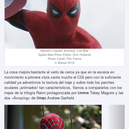
Marvel’s Captain America: Civil War
Spider-Man/Peter Parker (Tom Holland)
Photo Credit: Film Frame
© Marvel 2016
La cosa mejora bastante al verlo de cerca ya que en la escena en
movimiento a primera vista canta mucho el CGI pero con la suficiente
calidad ya advertimos la textura del traje y sobre todo los parches
oculares ¡animados! tan característicos. Vamos a compararlos con los
trajes de la trilogía Raimi protagonizada por
Llorica
Tobey Maguire y las
dos «Amazing» de
Criajo
Andrew Garfield.