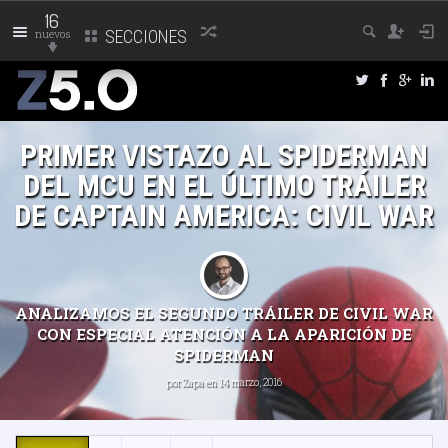
16
nuevos
SECCIONES
PRIMER VISTAZO AL SPIDERMAN
DEL MCU EN EL ÚLTIMO TRÁILER
DE CAPTAIN AMERICA: CIVIL WAR
ANALIZAMOS EL SEGUNDO TRÁILER DE CIVIL WAR
CON ESPECIAL ATENCIÓN A LA APARICIÓN DE
SPIDERMAN
por
Zapa
en 14 marzo, 2016