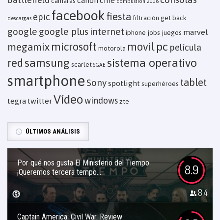
canon
cine
camaras
combustion 2008
facebook
fiesta
epic
filtración
get back
descargas
google
google plus
internet
marvel
iphone
jobs
juegos
pc
microsoft
movil
megamix
película
motorola
samsung
sistema operativo
red
scarlet
SGAE
smartphone
tablet
Sony
spotlight
superhéroes
Vídeo
windows
tegra
twitter
zte
ÚLTIMOS ANÁLISIS
Por qué nos gusta El Ministerio del Tiempo.
8.9
¡Queremos tercera tempo...
8.4
Captain America: Civil War. Review