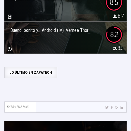
8.5
8.7
Bueno, bonito y… Android (IV): Vernee Thor
8.2
8.5
LO ÚLTIMO EN ZAPATECH