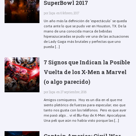
SuperBowl 2017
por
Zapa
en 6 febrero, 2017
Un año más la definición de ‘espectáculo’ se queda
corta ante lo que se pudo ver en Houston, TX. De la
mano de una conocida marca de bebidas
hiperazucaradas se pudo ver una de las actuaciones
de Lady Gaga más brutales y perfectas que uno
pueda [...]
7 Signos que Indican la Posible
Vuelta de los X-Men a Marvel
(o algo parecido)
por
Zapa
en 27 septiembre, 2016
Amigos comiqueros. Hoy es un día en el que me
siento pletórico de fuerzas para especular; eso que
tanto nos gusta con los teléfonos. Pero es que ayer
me pasó algo… vi el Blu-Ray de X-Men: Apocalypse.
Una peli que aún no había visto porque las [...]
Captain America: Civil War.