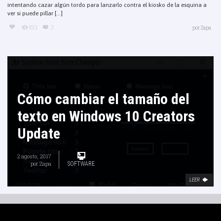
intentando cazar algún tordo para lanzarlo contra el kiosko de la esquina a
ver si puede pillar [...]
193
3
por
Zapa
Cómo cambiar el tamaño del
texto en Windows 10 Creators
Update
2 agosto, 2017
por
Zapa
SOFTWARE
LEER