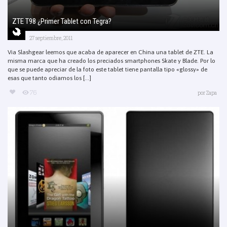
ZTE T98 ¿Primer Tablet con Tegra?
27 septiembre, 2011
Via Slashgear leemos que acaba de aparecer en China una tablet de ZTE. La
misma marca que ha creado los preciados smartphones Skate y Blade. Por lo
que se puede apreciar de la foto este tablet tiene pantalla tipo «glossy» de
esas que tanto odiamos los [...]
76
por
Zapa