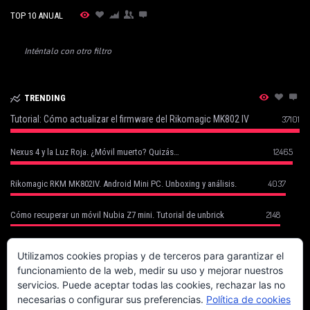
TOP 10 ANUAL
Inténtalo con otro filtro
TRENDING
Tutorial: Cómo actualizar el firmware del Rikomagic MK802 IV
37101
12465
Nexus 4 y la Luz Roja. ¿Móvil muerto? Quizás…
4037
Rikomagic RKM MK802IV. Android Mini PC. Unboxing y análisis.
2148
Cómo recuperar un móvil Nubia Z7 mini. Tutorial de unbrick
Cómo Recuperar tu Móvil Robado con Cerberus (basado en un caso
1752
real)
Utilizamos cookies propias y de terceros para garantizar el
funcionamiento de la web, medir su uso y mejorar nuestros
1702
Canon EOS 70D. La fiera del enfoque.
servicios. Puede aceptar todas las cookies, rechazar las no
necesarias o configurar sus preferencias.
Política de cookies