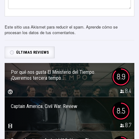
Este sitio usa Akismet para reducir el spam.
Aprende cómo se
procesan los datos de tus comentarios
.
ÚLTIMAS REVIEWS
Por qué nos gusta El Ministerio del Tiempo.
8.9
¡Queremos tercera tempo...
8.4
Captain America: Civil War. Review
8.5
8.7