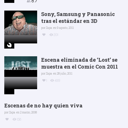
8.7
Sony, Samsung y Panasonic
tras el estándar en 3D
por
Zapa
en 9 agosto, 2011
201
Escena eliminada de ‘Lost’ se
muestra en el Comic Con 2011
por
Zapa
en 28 julio, 2011
1
499
Escenas de no hay quien viva
por
Zapa
en 2 marzo, 2008
158