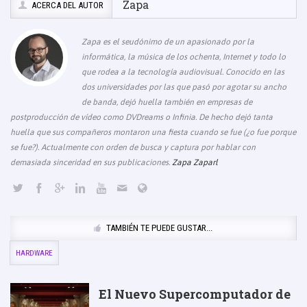
Zapa
ACERCA DEL AUTOR
Zapa es el seudónimo de un apasionado por la
informática, la música de los ochenta, Internet y todo lo
que rodea a la tecnología audiovisual. Conocido en las
dos universidades por las que pasó por agotar su ancho
de banda, dejó huella también en empresas de
postproducción de vídeo como DVDreams o Infinia. De hecho dejó tanta
huella que sus compañeros montaron una fiesta cuando se fue (¿o fue porque
se fue?). Actualmente con orden de busca y captura por hablar con
demasiada sinceridad en sus publicaciones.
Zapa Zaparl
TAMBIÉN TE PUEDE GUSTAR...
HARDWARE
El Nuevo Supercomputador de