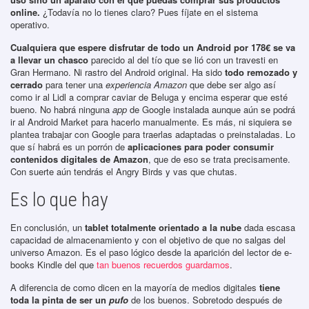
online.
¿Todavía no lo tienes claro? Pues fíjate en el sistema
operativo.
Cualquiera que espere disfrutar de todo un Android por 178€ se va
a llevar un chasco
parecido al del tío que se lió con un travesti en
Gran Hermano. Ni rastro del Android original. Ha sido
todo remozado y
cerrado
para tener una
experiencia Amazon
que debe ser algo así
como ir al Lidl a comprar caviar de Beluga y encima esperar que esté
bueno. No habrá ninguna
app
de Google instalada aunque aún se podrá
ir al Android Market para hacerlo manualmente. Es más, ni siquiera se
plantea trabajar con Google para traerlas adaptadas o preinstaladas. Lo
que sí habrá es un porrón de
aplicaciones para poder consumir
contenidos digitales de Amazon
, que de eso se trata precisamente.
Con suerte aún tendrás el Angry Birds y vas que chutas.
Es lo que hay
En conclusión, un
tablet totalmente orientado a la nube
dada escasa
capacidad de almacenamiento y con el objetivo de que no salgas del
universo Amazon. Es el paso lógico desde la aparición del lector de e-
books Kindle del que
tan buenos recuerdos guardamos
.
A diferencia de como dicen en la mayoría de medios digitales
tiene
toda la pinta de ser un
pufo
de los buenos. Sobretodo después de