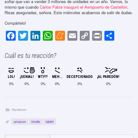
soltar que van a vender 3 millones de unidades en un año. Vamos, lo
mismo que cuando
Carlos Fabra inauguró el Aeropuerto de Castellón
.
Risas aseguradas, señora. Este miércoles acabamos de salir de dudas.
Compártelo!
F
T
Li
W
M
E
C
Pr
C
a
wi
n
h
e
m
o
in
o
c
tt
k
at
n
ail
p
t
m
Cuál es tu reacción?
e
er
e
s
e
y
p
b
dI
A
a
Li
ar
LOL!
¡GENIAL!
WTF!?
MEH...
DECEPCIONADO
¡AL PAREDÓN!
o
n
p
m
n
tir
0%
0%
0%
0%
0%
0%
o
p
e
k
k
Hardware
amazon
kindle
tablet