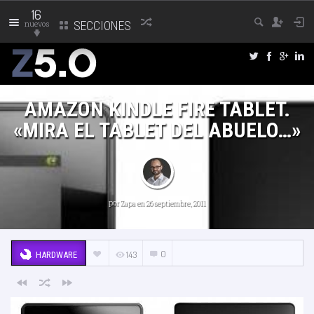
16
nuevos
SECCIONES
AMAZON KINDLE FIRE TABLET.
«MIRA EL TABLET DEL ABUELO…»
por
Zapa
en 26 septiembre, 2011
0
143
HARDWARE