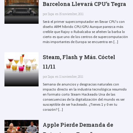
Barcelona Llevará CPU’s Tegra
por
Zapa
en 15 noviembre, 2011
Será el primer supercomputador en llevar CPU’s con
diseño ARM híbrido CPU/GPU Aunque parezca más
creíble que Rajoy o Rubalcaba se afeiten la barba lo
cierto es que uno de los centros de supercomputación
más importantes de Europa se encuentra en [...]
Steam, Flash y Más. Cóctel
11/11
por
Zapa
en 11 noviembre, 2011
Semana de anuncios y desgracias naturales con
impacto directo en la industria tecnológica resumido
en formato corto Steam Hackeado Una de las
consecuencias de la digitalización del mundo es ser
susceptible de ser hackeado. ¿Tienes 1 y 0 en tu
corazón? [...]
Apple Pierde Demanda de