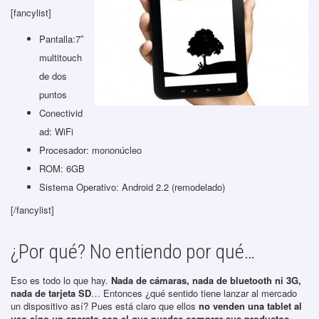
[fancylist]
Pantalla:7″
multitouch
de dos
puntos
Conectivid
ad: WiFi
Procesador: mononúcleo
ROM: 6GB
Sistema Operativo: Android 2.2 (remodelado)
[/fancylist]
¿Por qué? No entiendo por qué…
Eso es todo lo que hay.
Nada de cámaras, nada de bluetooth ni 3G,
nada de tarjeta SD
… Entonces ¿qué sentido tiene lanzar al mercado
un dispositivo así? Pues está claro que ellos
no venden una tablet al
uso sino un aparato con el que puedas comprar sus productos