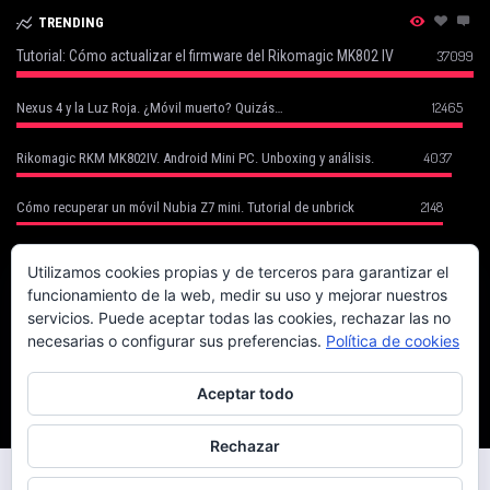
TRENDING
Tutorial: Cómo actualizar el firmware del Rikomagic MK802 IV
37099
12465
Nexus 4 y la Luz Roja. ¿Móvil muerto? Quizás…
4037
Rikomagic RKM MK802IV. Android Mini PC. Unboxing y análisis.
2148
Cómo recuperar un móvil Nubia Z7 mini. Tutorial de unbrick
Cómo Recuperar tu Móvil Robado con Cerberus (basado en un caso
1752
real)
Utilizamos cookies propias y de terceros para garantizar el
funcionamiento de la web, medir su uso y mejorar nuestros
1702
Canon EOS 70D. La fiera del enfoque.
servicios. Puede aceptar todas las cookies, rechazar las no
necesarias o configurar sus preferencias.
Política de cookies
Magix Compra la Mayoría de Sony Creative Software (Vegas, Acid, Sound
1624
Forge)
Aceptar todo
Rechazar
Copyright © 2014 El mundo de las zapateces. Todos los derechos