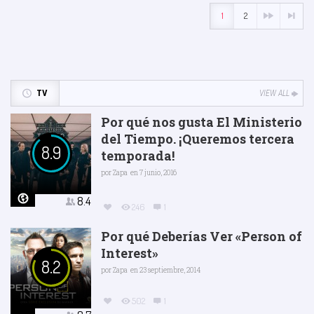
1
2
TV
VIEW ALL
Por qué nos gusta El Ministerio
del Tiempo. ¡Queremos tercera
8.9
temporada!
por
Zapa
en 7 junio, 2016
8.4
246
1
Por qué Deberías Ver «Person of
Interest»
8.2
por
Zapa
en 23 septiembre, 2014
502
1