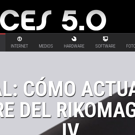
INTERNET
MEDIOS
HARDWARE
SOFTWARE
FOTO
L: CÓMO ACTUA
E DEL RIKOMAG
IV