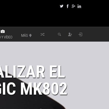
MÁS
 Y VÍDEO
LIZAR EL
IC MK802