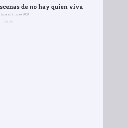
scenas de no hay quien viva
r
Zapa
en 2 marzo, 2008
158