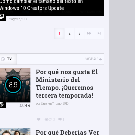
Cómo cambiar el tamaño del texto en
Windows 10 Creators Update
2 agosto, 2017
1
2
3
TV
VIEW ALL
Por qué nos gusta El
Ministerio del
8.9
Tiempo. ¡Queremos
tercera temporada!
por
Zapa
en 7 junio, 2016
8.4
246
1
Por qué Deberías Ver