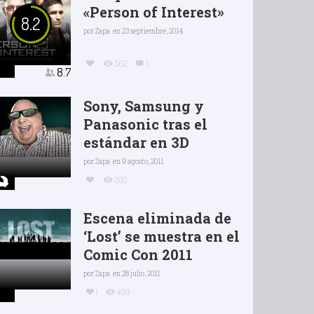
«Person of Interest»
8.2
por
Zapa
en 23 septiembre, 2014
502
1
8.7
Sony, Samsung y
Panasonic tras el
estándar en 3D
por
Zapa
en 9 agosto, 2011
202
Escena eliminada de
‘Lost’ se muestra en el
Comic Con 2011
por
Zapa
en 28 julio, 2011
1
499