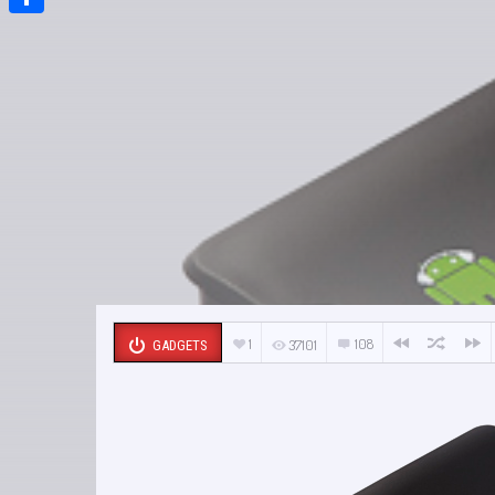
Compartir
1
108
37101
GADGETS