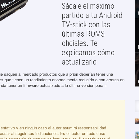
Sácale el máximo
partido a tu Android
TV-stick con las
últimas ROMS
oficiales. Te
explicamos cómo
actualizarlo
e saquen al mercado productos que a priori deberían tener una
os que tienen un rendimiento anormalmente reducido o con errores en
a tener un firmware actualizado a la última versión para ir
ientativo y en ningún caso el autor asumirá responsabilidad
ausar al seguir sus indicaciones. Es el lector en todo caso
abo la operación de cambio de firmware y es él en todo caso el