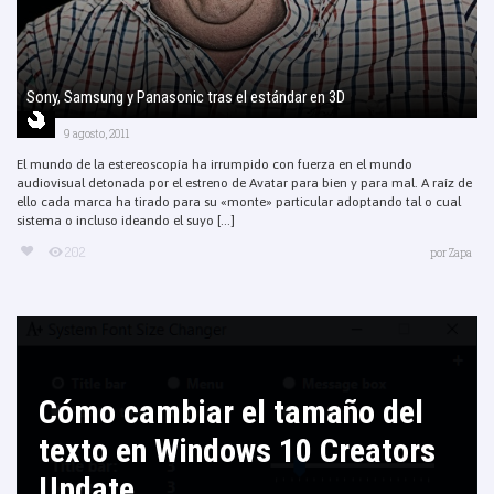
Sony, Samsung y Panasonic tras el estándar en 3D
9 agosto, 2011
El mundo de la estereoscopía ha irrumpido con fuerza en el mundo
audiovisual detonada por el estreno de Avatar para bien y para mal. A raíz de
ello cada marca ha tirado para su «monte» particular adoptando tal o cual
sistema o incluso ideando el suyo [...]
202
por
Zapa
Cómo cambiar el tamaño del
texto en Windows 10 Creators
Update