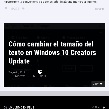
hipertexto y la conveniencia de conectarlo de alguna manera a Internet.
205
1
por
Zapa
Cómo cambiar el tamaño del
texto en Windows 10 Creators
Update
2 agosto, 2017
por
Zapa
SOFTWARE
LEER
LO ÚLTIMO EN PELIS
VIEW ALL