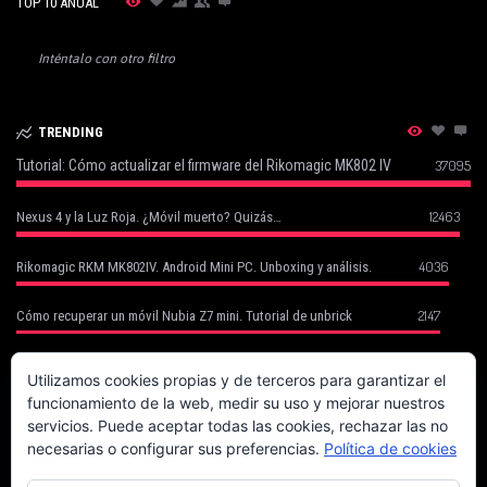
TOP 10 ANUAL
Inténtalo con otro filtro
TRENDING
Tutorial: Cómo actualizar el firmware del Rikomagic MK802 IV
37095
12463
Nexus 4 y la Luz Roja. ¿Móvil muerto? Quizás…
4036
Rikomagic RKM MK802IV. Android Mini PC. Unboxing y análisis.
2147
Cómo recuperar un móvil Nubia Z7 mini. Tutorial de unbrick
Cómo Recuperar tu Móvil Robado con Cerberus (basado en un caso
1752
real)
Utilizamos cookies propias y de terceros para garantizar el
funcionamiento de la web, medir su uso y mejorar nuestros
1702
Canon EOS 70D. La fiera del enfoque.
servicios. Puede aceptar todas las cookies, rechazar las no
necesarias o configurar sus preferencias.
Política de cookies
Magix Compra la Mayoría de Sony Creative Software (Vegas, Acid, Sound
1623
Forge)