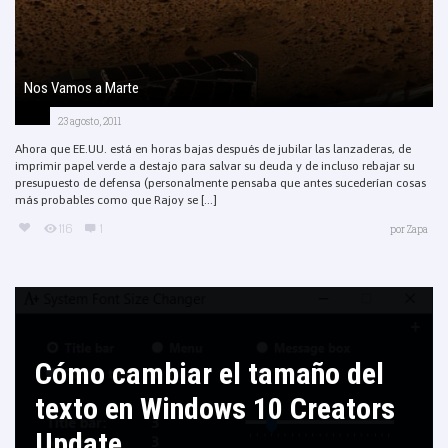
Nos Vamos a Marte
23 agosto, 2011
Ahora que EE.UU. está en horas bajas después de jubilar las lanzaderas, de
imprimir papel verde a destajo para salvar su deuda y de incluso rebajar su
presupuesto de defensa (personalmente pensaba que antes sucederían cosas
más probables como que Rajoy se [...]
116
1
por
Zapa
Cómo cambiar el tamaño del
texto en Windows 10 Creators
Update