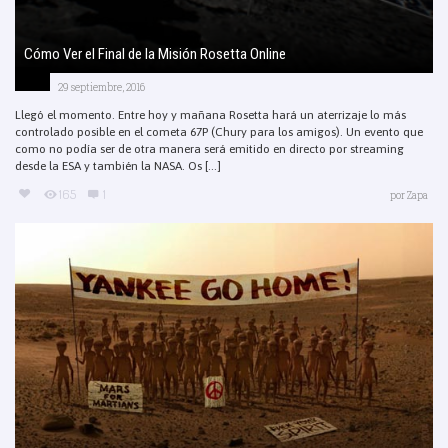
Cómo Ver el Final de la Misión Rosetta Online
29 septiembre, 2016
Llegó el momento. Entre hoy y mañana Rosetta hará un aterrizaje lo más
controlado posible en el cometa 67P (Chury para los amigos). Un evento que
como no podía ser de otra manera será emitido en directo por streaming
desde la ESA y también la NASA. Os [...]
165
1
por
Zapa