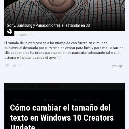
Sony, Samsung y Panasonic tras el estándar en 3D
9 agosto, 2011
El mundo de la estereoscopía ha irrumpido con fuerza en el mundo
audiovisual detonada por el estreno de Avatar para bien y para mal. A raíz de
ello cada marca ha tirado para su «monte» particular adoptando tal o cual
sistema o incluso ideando el suyo [...]
202
por
Zapa
Cómo cambiar el tamaño del
texto en Windows 10 Creators
Update