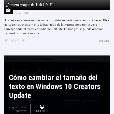
¿Primera imagen del Half Life 3?
6 enero, 2008
Nos llega esta imagen que ya hemos visto en varias webs anunciadas en Digg.
No sabemos exactamente la fiabilidad de la misma, pero por lo visto
correspondría al tercer episodio de Half Life. La imagen se puede ampliar
haciendo clic en la misma.
147
1
por
Zapa
Cómo cambiar el tamaño del
texto en Windows 10 Creators
Update
2 agosto, 2017
por
Zapa
SOFTWARE