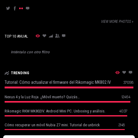
VIEW MORE PHOTOS »
TOP 10 ANUAL
Inténtalo con otro filtro
TRENDING
Tutorial: Cómo actualizar el firmware del Rikomagic MK802 IV
37098
12464
Nexus 4 y la Luz Roja. ¿Móvil muerto? Quizás…
4037
Rikomagic RKM MK802IV. Android Mini PC. Unboxing y análisis.
2148
Cómo recuperar un móvil Nubia Z7 mini. Tutorial de unbrick