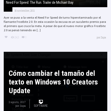
Need For Speed: The Run. Trailer de Michael Bay
16 noviembre, 2011
Ayer se puso a la venta el Need For Speed de turno hipervitaminado por el
flamante Frostbite 2.0. En esta ocasión la excusa es un suculento premio para
el primero que cruce la meta. A pesar de que el nuevo motor gráfico Frostbite
2.0 se pensó teniendo en [...]
243
1
por
Zapa
Cómo cambiar el tamaño del
texto en Windows 10 Creators
Update
2 agosto, 2017
por
Zapa
SOFTWARE