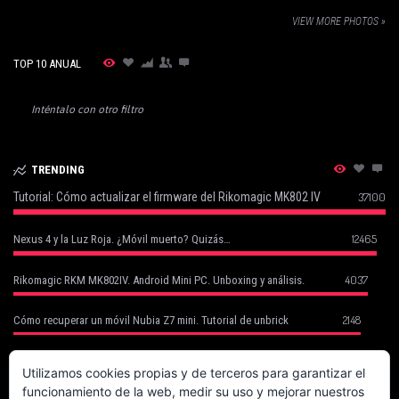
VIEW MORE PHOTOS »
TOP 10 ANUAL
Inténtalo con otro filtro
TRENDING
Tutorial: Cómo actualizar el firmware del Rikomagic MK802 IV
37100
12465
Nexus 4 y la Luz Roja. ¿Móvil muerto? Quizás…
4037
Rikomagic RKM MK802IV. Android Mini PC. Unboxing y análisis.
2148
Cómo recuperar un móvil Nubia Z7 mini. Tutorial de unbrick
Cómo Recuperar tu Móvil Robado con Cerberus (basado en un caso
1752
real)
Utilizamos cookies propias y de terceros para garantizar el
funcionamiento de la web, medir su uso y mejorar nuestros