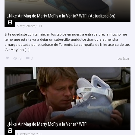
¿Nike Air Mag de Marty McFly a la Venta? WTF! (Actualización)
9 septiembre, 2011
Si te quedaste con la miel en los labios en nuestra entrada previa mucho me
temo que esta te va a dejar un saborcillo agridulce tirando a almendra
amarga pasada por el sobaco de Torrente. La campaña de Nike acerca de sus
‘Air Mag’ ha [...]
1191
3
por
Zapa
¿Nike Air Mag de Marty McFly a la Venta? WTF!
8 septiembre, 2011