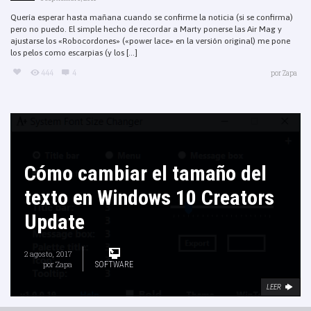
Quería esperar hasta mañana cuando se confirme la noticia (si se confirma)
pero no puedo. El simple hecho de recordar a Marty ponerse las Air Mag y
ajustarse los «Robocordones» («power lace» en la versión original) me pone
los pelos como escarpias (y los [...]
444
4
por
Zapa
Cómo cambiar el tamaño del
texto en Windows 10 Creators
Update
2 agosto, 2017
por
Zapa
SOFTWARE
LEER