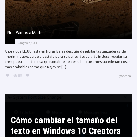
Nos Vamos a Marte
23 agosto, 2011
Ahora que EE.UU. está en horas bajas después de jubilar las lanzaderas, de
imprimir papel verde a destajo para salvar su deuda y de incluso rebajar su
presupuesto de defensa (personalmente pensaba que antes sucederían cosas
más probables como que Rajoy se [...]
116
1
por
Zapa
Cómo cambiar el tamaño del
texto en Windows 10 Creators