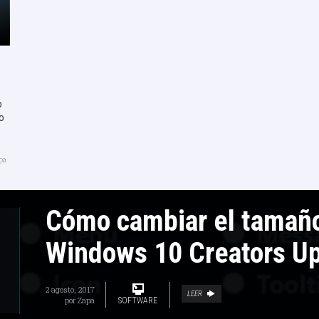
o
o
pa
Cómo cambiar el tamaño
Windows 10 Creators U
2 agosto, 2017
LEER
por
Zapa
SOFTWARE