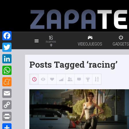
16
nuevos
VIDEOJUEGOS
GADGETS
Facebook
Twitter
Posts Tagged ‘racing’
LinkedIn
WhatsApp
Meneame
Email
Copy
Link
Print