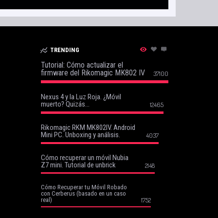
TRENDING
Tutorial: Cómo actualizar el
firmware del Rikomagic MK802 IV
37100
Nexus 4 y la Luz Roja. ¿Móvil
muerto? Quizás…
12465
Rikomagic RKM MK802IV. Android
Mini PC. Unboxing y análisis.
4037
Cómo recuperar un móvil Nubia
Z7 mini. Tutorial de unbrick
2148
Cómo Recuperar tu Móvil Robado
con Cerberus (basado en un caso
real)
1752