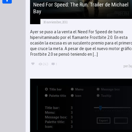
Need For Speed: The Run. Trailer de Michael
Compartir
Bay
16 noviembre, 2011
Ayer se puso a la venta el Need For Speed de turno
hipervitaminado por el flamante Frostbite 2.0. En esta
ocasión la excusa es un suculento premio para el primer
que cruce la meta. A pesar de que el nuevo motor gráfic
Frostbite 2.0 se pensó teniendo en [...]
243
1
por
Za