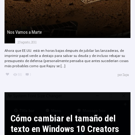
Nos Vamos a Marte
23 agosto, 2011
Ahora que EE.UU. está en horas bajas después de jubilar las lanzaderas, de
imprimir papel verde a destajo para salvar su deuda y de incluso rebajar su
presupuesto de defensa (personalmente pensaba que antes sucederían cosas
más probables como que Rajoy se [...]
116
1
por
Zapa
Cómo cambiar el tamaño del
texto en Windows 10 Creators