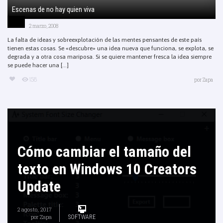
Escenas de no hay quien viva
2 marzo, 2008
La falta de ideas y sobreexplotación de las mentes pensantes de este país
tienen estas cosas. Se «descubre» una idea nueva que funciona, se explota, se
degrada y a otra cosa mariposa. Si se quiere mantener fresca la idea siempre
se puede hacer una [...]
158
por
Zapa
Cómo cambiar el tamaño del
texto en Windows 10 Creators
Update
2 agosto, 2017
por
Zapa
SOFTWARE