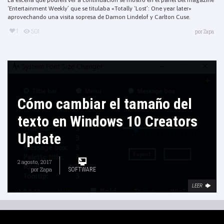
‘Entertainment Weekly’ que se titulaba «Totally ‘Lost’: One year later»
aprovechando una visita sopresa de Damon Lindelof y Carlton Cuse.
1
501
por
Zapa
Cómo cambiar el tamaño del
texto en Windows 10 Creators
Update
2 agosto, 2017
por
Zapa
SOFTWARE
LEER