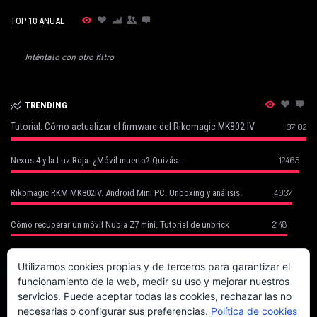
TOP 10 ANUAL
Inténtalo con otro filtro
TRENDING
Tutorial: Cómo actualizar el firmware del Rikomagic MK802 IV
37102
12465
Nexus 4 y la Luz Roja. ¿Móvil muerto? Quizás…
4037
Rikomagic RKM MK802IV. Android Mini PC. Unboxing y análisis.
2148
Cómo recuperar un móvil Nubia Z7 mini. Tutorial de unbrick
Cómo Recuperar tu Móvil Robado con Cerberus (basado en un caso
1752
real)
Utilizamos cookies propias y de terceros para garantizar el
funcionamiento de la web, medir su uso y mejorar nuestros
1702
Canon EOS 70D. La fiera del enfoque.
servicios. Puede aceptar todas las cookies, rechazar las no
necesarias o configurar sus preferencias.
Política de cookies