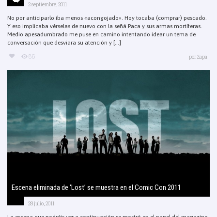
2 septiembre, 2011
No por anticiparlo iba menos «acongojado». Hoy tocaba (comprar) pescado.
Y eso implicaba vérselas de nuevo con la señá Paca y sus armas mortíferas.
Medio apesadumbrado me puse en camino intentando idear un tema de
conversación que desviara su atención y [...]
86
por
Zapa
Escena eliminada de ‘Lost’ se muestra en el Comic Con 2011
28 julio, 2011
La escena que podréis ver a continuación se mostró en el panel del magazine