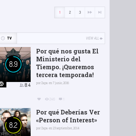
1
2
3
TV
VIEW ALL
Por qué nos gusta El
Ministerio del
8.9
Tiempo. ¡Queremos
tercera temporada!
por
Zapa
en 7 junio, 2016
8.4
246
1
Por qué Deberías Ver
«Person of Interest»
8.2
por
Zapa
en 23 septiembre, 2014