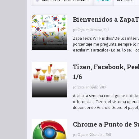
Bienvenidos a ZapaTe
por
Zapa
en 10 marzo, 2016
ZapaTech: WTF is this? De los miles 
porcentaje me pregunta siempre lo mi
escribir mis artículos? Lo sé, lo sé. Tod
Tizen, Facebook, Pee
1/6
por
Zapa
en 5 julio, 2013
Acaba la semana con algunas noticia
referencia a Tizen, el sistema opera
depender de Android. Sobre el papel, 
Chrome a Punto de Su
por
Zapa
en 21 octubre, 2011