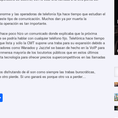
norme y las operadoras de telefonía fija hace tiempo que estudian el
 este tipo de comunicación. Muchos dan ya por muerta la
ta operación es tan importante.
 hace poco hizo un comunicado donde explicaba que la próxima
se podría hablar con cualquier teléfono fijo. Telefónica hace tiempo
 que lista y sólo la CMT supone una traba para su expansión debido a
eradores como Wanadoo y Jazztel se basan de hecho en la VoIP para
 inmensa mayoría de los locutorios públicos que en estos últimos
sta tecnología para ofrecer precios supercompetitivos en las llamadas
os disfrutando de él son como siempre las trabas burocráticas,
 otro pierde. Si uno ganará es porque otro va a perder…
r
C
o
m