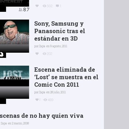
502
1
8.7
Sony, Samsung y
Panasonic tras el
estándar en 3D
por
Zapa
en 9 agosto, 2011
202
Escena eliminada de
‘Lost’ se muestra en el
Comic Con 2011
por
Zapa
en 28 julio, 2011
1
499
scenas de no hay quien viva
r
Zapa
en 2 marzo, 2008