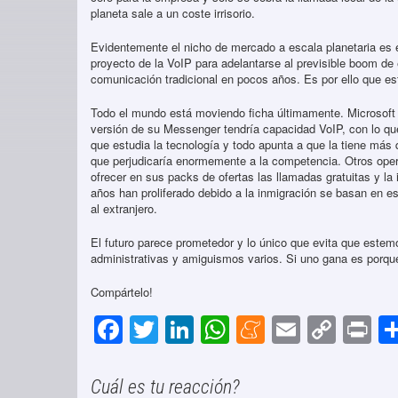
planeta sale a un coste irrisorio.
Evidentemente el nicho de mercado a escala planetaria es e
proyecto de la VoIP para adelantarse al previsible boom de
comunicación tradicional en pocos años. Es por ello que es
Todo el mundo está moviendo ficha últimamente. Microsoft
versión de su Messenger tendría capacidad VoIP, con lo que 
que estudia la tecnología y todo apunta a que la tiene más
que perjudicaría enormemente a la competencia. Otros op
ofrecer en sus packs de ofertas las llamadas gratuitas y la
años han proliferado debido a la inmigración se basan en e
al extranjero.
El futuro parece prometedor y lo único que evita que estem
administrativas y amiguismos varios. Si uno gana es porque
Compártelo!
F
T
Li
W
M
E
C
P
a
wi
n
h
e
m
o
in
c
tt
k
at
n
ail
p
t
Cuál es tu reacción?