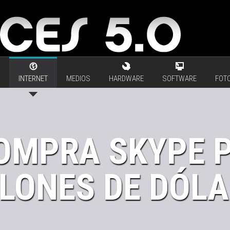
INTERNET
MEDIOS
HARDWARE
SOFTWARE
FOTO
OMPRA SKYPE P
LONES DE DÓLA