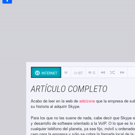
Compartir
0
67
INTERNET
ARTÍCULO COMPLETO
Acabo de leer en la web de
adslzone
que la empresa de sub
su historia al adquirir Skype.
Para los que no les suene de nada, cabe decir que Skype e
y desarrollo de software orientado a la VoIP. O lo que es l
cualquier teléfono del planeta, ya sea fijo, móvil u ordenado
cero para la empresa y sólo se cobra la llamada local de la 