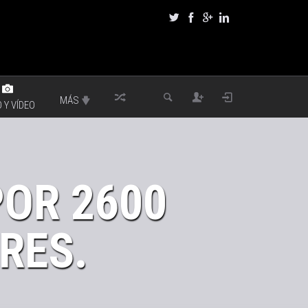
MÁS
 Y VÍDEO
OR 2600
RES.