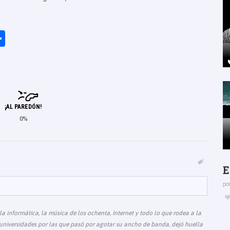
r
C
o
m
p
ar
¡AL PAREDÓN!
tir
0%
E
po
 informática, la música de los ochenta, Internet y todo lo que rodea a la
universidades por las que pasó por agotar su ancho de banda, dejó huella