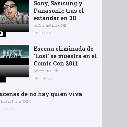
Sony, Samsung y
Panasonic tras el
estándar en 3D
por
Zapa
en 9 agosto, 2011
201
Escena eliminada de
‘Lost’ se muestra en el
Comic Con 2011
por
Zapa
en 28 julio, 2011
1
499
scenas de no hay quien viva
r
Zapa
en 2 marzo, 2008
158