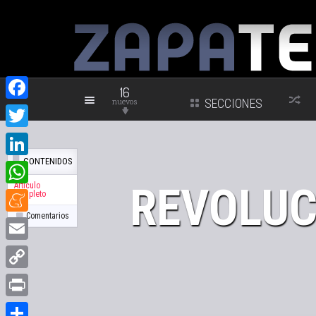
16
nuevos
SECCIONES
Facebook
Twitter
CONTENIDOS
LinkedIn
REVOLUC
Artículo
WhatsApp
Completo
Comentarios
Meneame
Email
Copy
Link
Print