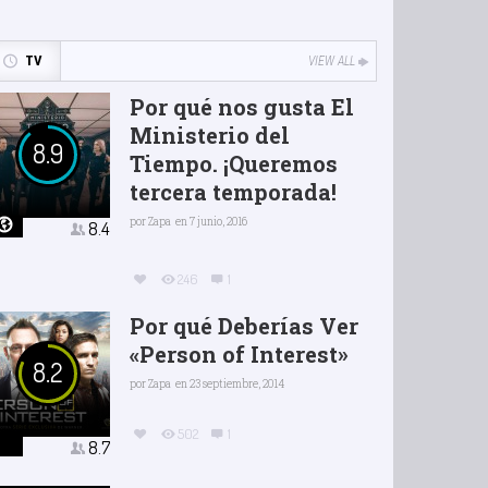
TV
VIEW ALL
Por qué nos gusta El
Ministerio del
8.9
Tiempo. ¡Queremos
tercera temporada!
por
Zapa
en 7 junio, 2016
8.4
246
1
Por qué Deberías Ver
«Person of Interest»
8.2
por
Zapa
en 23 septiembre, 2014
502
1
8.7