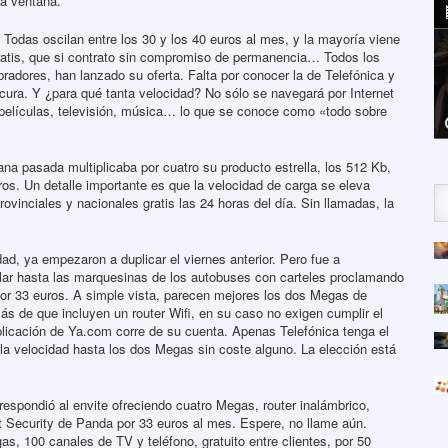
la ventana.
Todas oscilan entre los 30 y los 40 euros al mes, y la mayoría viene
gratis, que si contrato sin compromiso de permanencia… Todos los
dores, han lanzado su oferta. Falta por conocer la de Telefónica y
ocura. Y ¿para qué tanta velocidad? No sólo se navegará por Internet
 películas, televisión, música… lo que se conoce como «todo sobre
na pasada multiplicaba por cuatro su producto estrella, los 512 Kb,
os. Un detalle importante es que la velocidad de carga se eleva
rovinciales y nacionales gratis las 24 horas del día. Sin llamadas, la
d, ya empezaron a duplicar el viernes anterior. Pero fue a
r hasta las marquesinas de los autobuses con carteles proclamando
 por 33 euros. A simple vista, parecen mejores los dos Megas de
de que incluyen un router Wifi, en su caso no exigen cumplir el
plicación de Ya.com corre de su cuenta. Apenas Telefónica tenga el
la velocidad hasta los dos Megas sin coste alguno. La elección está
espondió al envite ofreciendo cuatro Megas, router inalámbrico,
net Security de Panda por 33 euros al mes. Espere, no llame aún.
, 100 canales de TV y teléfono, gratuito entre clientes, por 50