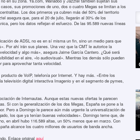
o no en su zona. Ya.com, Wanadoo y Jazztel también sujetan sus
es casos, sus promociones de uno, dos o cuatro Megas se limitan a los
entralitas. Los dos primeros ya cubren más del 50% del territorio
el asegura que, para el 20 de julio, llegarán al 30% de los
ánica, pero los datos reflejan el esfuerzo. De las 95.589 nuevas líneas
plicación de ADSL no es en sí misma un fin, sino un medio para que
». Por ahí irán sus planes. Una vez que la CMT le autorice la
n velocidad y algo más», asegura Jaime García Cantero. ¿Qué será
ibilidad en el aire, «lo audiovisual». Mientras los demás sólo pueden
r para aprovechar tanta velocidad.
producto de VoIP, telefonía por Internet. Y hay más. «Entre los
a televisión digital interactiva Imagenio y en el segmento de pymes,
sociación de Internautas. Aunque estas nuevas ofertas le parecen
ifas. Si con la generalización de los dos Megas, España se pone a la
enor. Pero a Domingo le parece aún más urgente la universalización de
regado, los que ya tenían buenas velocidades». Domingo teme que, de
cho, en abril hubo 116.589 altas, un 50% menos que en marzo. Con
spaña alcance los cuatro millones de usuarios de banda ancha.
ndo. Enlace original
aquí