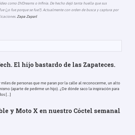
deo como DVDreams o Infinia. De hecho dejó tanta huella que sus
e (¿o fue porque se fue?). Actualmente con orden de busca y captura por
icaciones.
Zapa Zaparl
ch. El hijo bastardo de las Zapateces.
y miles de personas que me paran por la calle al reconocerme, un alto
smo (aparte de pedirme un hijo). ¿De dónde saco la inspiración para
os [...]
ble y Moto X en nuestro Cóctel semanal