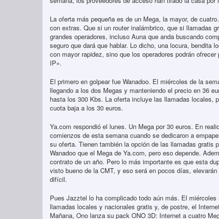
semana, los proveedores de acceso han tirado la casa por 
La oferta más pequeña es de un Mega, la mayor, de cuatro. 
con extras. Que si un router inalámbrico, que si llamadas 
grandes operadores, incluso Auna que anda buscando compra
seguro que dará que hablar. Lo dicho, una locura, bendita l
con mayor rapidez, sino que los operadores podrán ofrecer
IP».
El primero en golpear fue Wanadoo. El miércoles de la sema
llegando a los dos Megas y manteniendo el precio en 36 eur
hasta los 300 Kbs. La oferta incluye las llamadas locales, p
cuota baja a los 30 euros.
Ya.com respondió el lunes. Un Mega por 30 euros. En realida
comienzos de esta semana cuando se dedicaron a empapela
su oferta. Tienen también la opción de las llamadas gratis
Wanadoo que el Mega de Ya.com, pero eso depende. Además 
contrato de un año. Pero lo más importante es que esta du
visto bueno de la CMT, y eso será en pocos días, elevarán 
difícil.
Pues Jazztel lo ha complicado todo aún más. El miércoles r
llamadas locales y nacionales gratis y, de postre, el Inter
Mañana, Ono lanza su pack ONO 3D: Internet a cuatro Megas