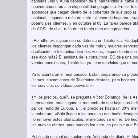
cableras Ono y Auna dependen de si han tendido el cable 
nuevos productos a la disponibilidad geográfica. En los tr
abonados que caigan dentro de la cobertura de sus propias c
nacional, llegando a más de siete millones de hogares. Jazzt
potenciales clientes, y en octubre al 63. La tarea parece tit
de ADSL de abril, más de un tercio eran desagregadas.
«Por último», siguen con su defensa en Telefónica, «la du
los clientes dispongan cada vez de más y mejores servicios
duplicación, «Telefónica dará dos veces, respondiendo co
ese algo más? El analista de la consultora IDC deja una pos
vender conexiones, Telefónica ya tiene servicios que ofrece
Ya lo apuntaron el mes pasado. Están preparando su propio 
últimos lanzamientos de Telefónica destaca, para hogares, l
los servicios de videosupervisión».
¿Y los precios, qué?, se pregunta Víctor Domingo, de la A
interesantes, cree llegado el momento de que bajen las tar
par del resto de Europa, allí, el precio es hasta un 30% m
la cobertura. «Sólo llegan a los usuarios con bucle desag
no remover estos obstáculos, el mercado se enfríe. De he
las nuevas ofertas, para cuando lea esto, es posible que E
Publicado original del suplemento Aridanda del diario El Mu