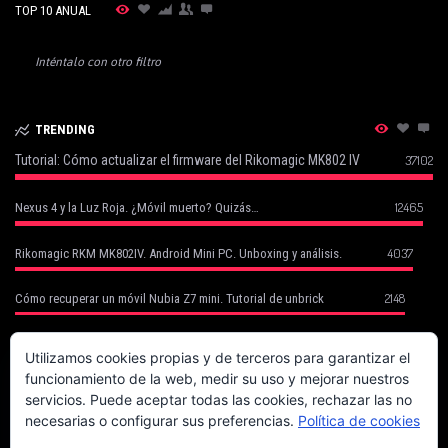
TOP 10 ANUAL
Inténtalo con otro filtro
TRENDING
Tutorial: Cómo actualizar el firmware del Rikomagic MK802 IV
37102
12465
Nexus 4 y la Luz Roja. ¿Móvil muerto? Quizás…
4037
Rikomagic RKM MK802IV. Android Mini PC. Unboxing y análisis.
2148
Cómo recuperar un móvil Nubia Z7 mini. Tutorial de unbrick
Cómo Recuperar tu Móvil Robado con Cerberus (basado en un caso
1752
real)
Utilizamos cookies propias y de terceros para garantizar el
funcionamiento de la web, medir su uso y mejorar nuestros
1702
Canon EOS 70D. La fiera del enfoque.
servicios. Puede aceptar todas las cookies, rechazar las no
necesarias o configurar sus preferencias.
Política de cookies
Magix Compra la Mayoría de Sony Creative Software (Vegas, Acid, Sound
1625
Forge)