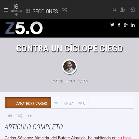
16
nuevos
SECCIONES
CONTRA UN CÍCLOPE CIEGO
por
Zapa
en 18 enero, 2006
0
87
ZAPATECES VARIAS
ARTÍCULO COMPLETO
Carlos Sánchez Almeida, del Bufete Almeida, ha publicado en
su blog