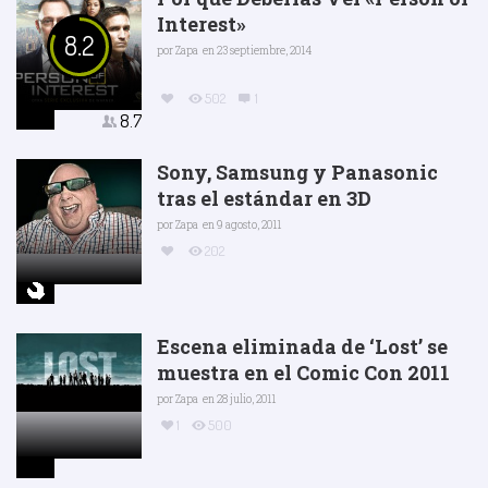
Interest»
8.2
por
Zapa
en 23 septiembre, 2014
502
1
8.7
Sony, Samsung y Panasonic
tras el estándar en 3D
por
Zapa
en 9 agosto, 2011
202
Escena eliminada de ‘Lost’ se
muestra en el Comic Con 2011
por
Zapa
en 28 julio, 2011
1
500