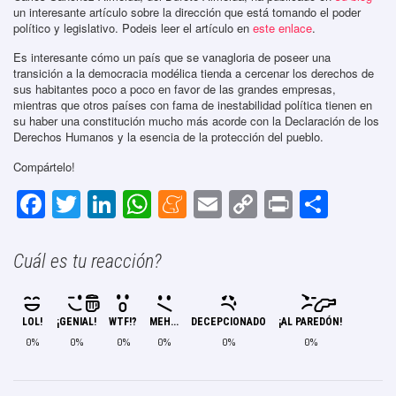
un interesante artículo sobre la dirección que está tomando el poder
político y legislativo. Podeis leer el artículo en
este enlace
.
Es interesante cómo un país que se vanagloria de poseer una
transición a la democracia modélica tienda a cercenar los derechos de
sus habitantes poco a poco en favor de las grandes empresas,
mientras que otros países con fama de inestabilidad política tienen en
su haber una constitución mucho más acorde con la Declaración de los
Derechos Humanos y la esencia de la protección del pueblo.
Compártelo!
F
T
Li
W
M
E
C
Pr
C
a
wi
n
h
e
m
o
in
o
c
tt
k
at
n
ail
p
t
m
Cuál es tu reacción?
e
er
e
s
e
y
p
b
dI
A
a
Li
ar
LOL!
¡GENIAL!
WTF!?
MEH...
DECEPCIONADO
¡AL PAREDÓN!
o
n
p
m
n
tir
0%
0%
0%
0%
0%
0%
o
p
e
k