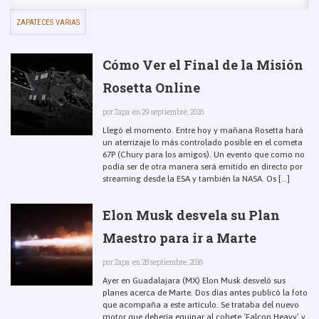
ZAPATECES VARIAS
Cómo Ver el Final de la Misión
Rosetta Online
por
Zapa
en 29 septiembre, 2016
Llegó el momento. Entre hoy y mañana Rosetta hará
un aterrizaje lo más controlado posible en el cometa
67P (Chury para los amigos). Un evento que como no
podía ser de otra manera será emitido en directo por
streaming desde la ESA y también la NASA. Os [...]
Elon Musk desvela su Plan
Maestro para ir a Marte
por
Zapa
en 28 septiembre, 2016
Ayer en Guadalajara (MX) Elon Musk desveló sus
planes acerca de Marte. Dos días antes publicó la foto
que acompaña a este artículo. Se trataba del nuevo
motor que debería equipar al cohete ‘Falcon Heavy’ y