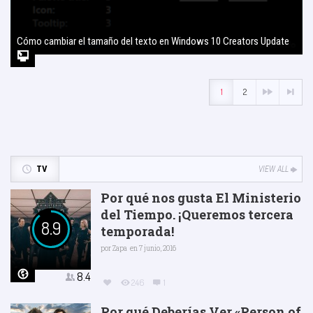
Cómo cambiar el tamaño del texto en Windows 10 Creators Update
2 agosto, 2017
1
2
TV
VIEW ALL
Por qué nos gusta El Ministerio
del Tiempo. ¡Queremos tercera
8.9
temporada!
por
Zapa
en 7 junio, 2016
8.4
246
1
Por qué Deberías Ver «Person of