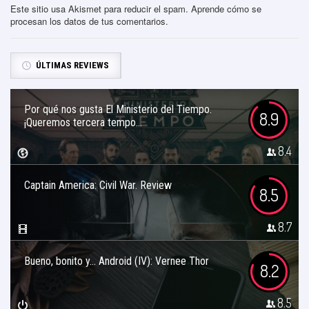
Este sitio usa Akismet para reducir el spam.
Aprende cómo se
procesan los datos de tus comentarios
.
ÚLTIMAS REVIEWS
Por qué nos gusta El Ministerio del Tiempo.
8.9
¡Queremos tercera tempo...
8.4
Captain America: Civil War. Review
8.5
8.7
Bueno, bonito y… Android (IV): Vernee Thor
8.2
8.5