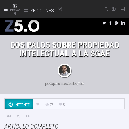
16
nuevos
SECCIONES
DOS PALOS SOBRE PROPIEDAD
INTELECTUAL A LA SGAE
por
Zapa
en 11 noviembre, 2007
0
75
INTERNET
ARTÍCULO COMPLETO