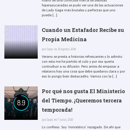
mano de una conocida marca de bebidas
hiperazucaradas se pudo ver una de las actuaciones
de Lady Gaga más brutales y perfectas que uno
pueda [...]
Cuando un Estafador Recibe su
Propia Medicina
por
Zapa
en 15 agosto, 2016
Verano se presta a historias refrescantes y lo admito:
con esta me he partido el culo y por eso quería
contruibuir a su difusión. Pero antes de empezar a
relataros hay una cosa que debe quedaros clara y por
eso lo pongo bien destacadito. Vamos con la [...]
Por qué nos gusta El Ministerio
del Tiempo. ¡Queremos tercera
8.9
temporada!
por
Zapa
en 7 junio, 2016
Lo confieso. Soy ‘ministérico’ rezagado. De ahí que