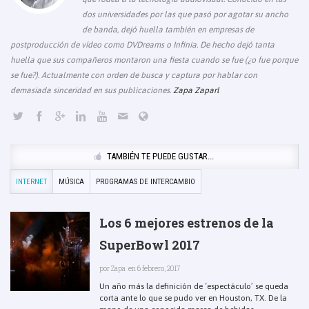
dos universidades por las que pasó por agotar su ancho
de banda, dejó huella también en empresas de
postproducción de vídeo como DVDreams o Infinia. De hecho dejó tanta
huella que sus compañeros montaron una fiesta cuando se fue (¿o fue porque
se fue?). Actualmente con orden de busca y captura por hablar con
demasiada sinceridad en sus publicaciones.
Zapa Zaparl
TAMBIÉN TE PUEDE GUSTAR...
INTERNET
MÚSICA
PROGRAMAS DE INTERCAMBIO
Los 6 mejores estrenos de la
SuperBowl 2017
por
Zapa
en 6 febrero, 2017
Un año más la definición de ‘espectáculo’ se queda
corta ante lo que se pudo ver en Houston, TX. De la