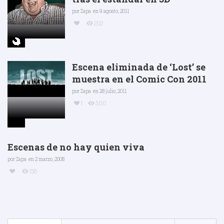
por
Zapa
en 9 agosto, 2011
202
Escena eliminada de ‘Lost’ se
muestra en el Comic Con 2011
por
Zapa
en 28 julio, 2011
1
500
Escenas de no hay quien viva
por
Zapa
en 2 marzo, 2008
158