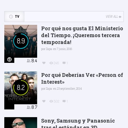
TV
VIEW ALL
Por qué nos gusta El Ministerio
del Tiempo. ¡Queremos tercera
8.9
temporada!
por
Zapa
en 7 junio, 2016
8.4
246
1
Por qué Deberías Ver «Person of
Interest»
8.2
por
Zapa
en 23 septiembre, 2014
502
1
8.7
Sony, Samsung y Panasonic
tras el estándar en 3D