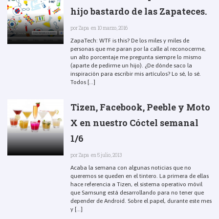
hijo bastardo de las Zapateces.
por
Zapa
en 10 marzo, 2016
ZapaTech: WTF is this? De los miles y miles de
personas que me paran por la calle al reconocerme,
un alto porcentaje me pregunta siempre lo mismo
(aparte de pedirme un hijo). ¿De dónde saco la
inspiración para escribir mis artículos? Lo sé, lo sé.
Todos [...]
Tizen, Facebook, Peeble y Moto
X en nuestro Cóctel semanal
1/6
por
Zapa
en 5 julio, 2013
Acaba la semana con algunas noticias que no
queremos se queden en el tintero. La primera de ellas
hace referencia a Tizen, el sistema operativo móvil
que Samsung está desarrollando para no tener que
depender de Android. Sobre el papel, durante este mes
y [...]