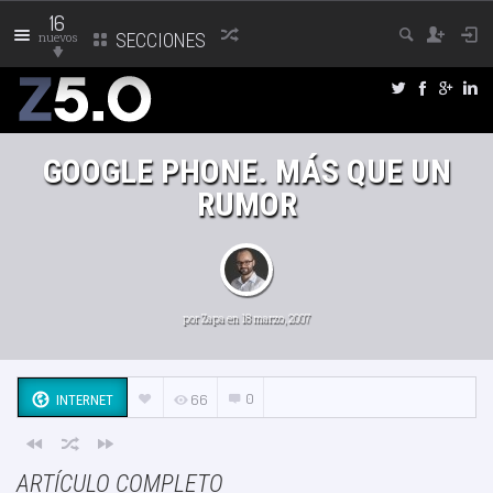
16
nuevos
SECCIONES
GOOGLE PHONE. MÁS QUE UN
RUMOR
por
Zapa
en 18 marzo, 2007
0
66
INTERNET
ARTÍCULO COMPLETO