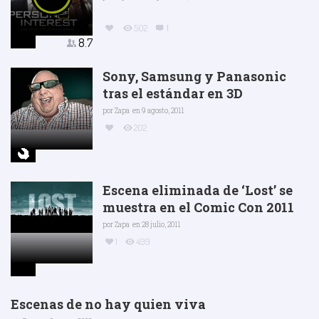
502
1
8.7
Sony, Samsung y Panasonic
tras el estándar en 3D
por
Zapa
en 9 agosto, 2011
202
Escena eliminada de ‘Lost’ se
muestra en el Comic Con 2011
por
Zapa
en 28 julio, 2011
1
499
Escenas de no hay quien viva