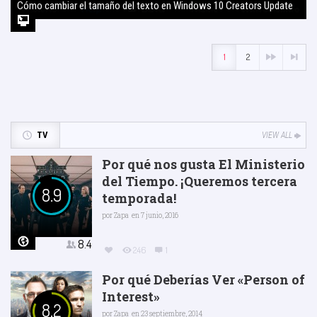
Cómo cambiar el tamaño del texto en Windows 10 Creators Update
2 agosto, 2017
1
2
TV
VIEW ALL
Por qué nos gusta El Ministerio
del Tiempo. ¡Queremos tercera
8.9
temporada!
por
Zapa
en 7 junio, 2016
8.4
246
1
Por qué Deberías Ver «Person of
Interest»
8.2
por
Zapa
en 23 septiembre, 2014