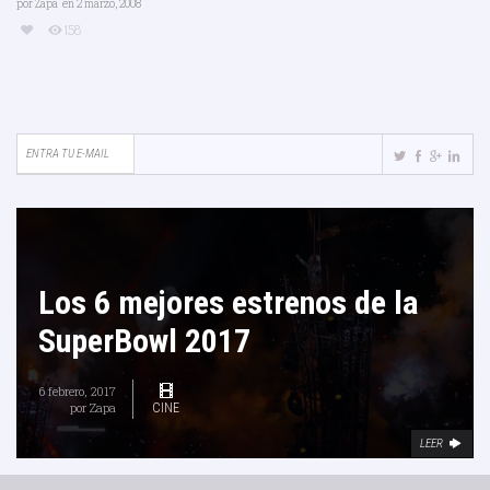
por
Zapa
en 2 marzo, 2008
158
Los 6 mejores estrenos de la
SuperBowl 2017
6 febrero, 2017
por
Zapa
CINE
LEER