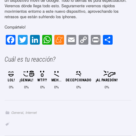
un dispositivo móvil de Google. Todo lo demás es pura especulación.
Veremos dónde llega todo esto. Seguramente veremos rápidos
movimientos entorno a este nuevo dispositivo, aprovechando los
retrasos que están sufriendo los iphones.
Compártelo!
F
T
Li
W
M
E
C
Pr
C
a
wi
n
h
e
m
o
in
o
c
tt
k
at
n
ail
p
t
m
Cuál es tu reacción?
e
er
e
s
e
y
p
b
dI
A
a
Li
ar
LOL!
¡GENIAL!
WTF!?
MEH...
DECEPCIONADO
¡AL PAREDÓN!
o
n
p
m
n
tir
0%
0%
0%
0%
0%
0%
o
p
e
k
k
,
General
Internet