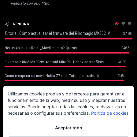
Inténtalo con otro filtro
TRENDING
Tutorial: Cómo actualizar el firmware del Rikomagic MK802 IV
37100
12465
Nexus 4 y la Luz Roja. ¿Móvil muerto? Quizás…
4037
Rikomagic RKM MK802IV. Android Mini PC. Unboxing y análisis.
2148
Cómo recuperar un móvil Nubia Z7 mini. Tutorial de unbrick
Cómo Recuperar tu Móvil Robado con Cerberus (basado en un caso
1752
real)
Utilizamos cookies propias y de terceros para garantizar el
funcionamiento de la web, medir su uso y mejorar nuestros
1702
Canon EOS 70D. La fiera del enfoque.
servicios. Puede aceptar todas las cookies, rechazar las no
necesarias o configurar sus preferencias.
Política de cookies
Magix Compra la Mayoría de Sony Creative Software (Vegas, Acid, Sound
1625
Forge)
Aceptar todo