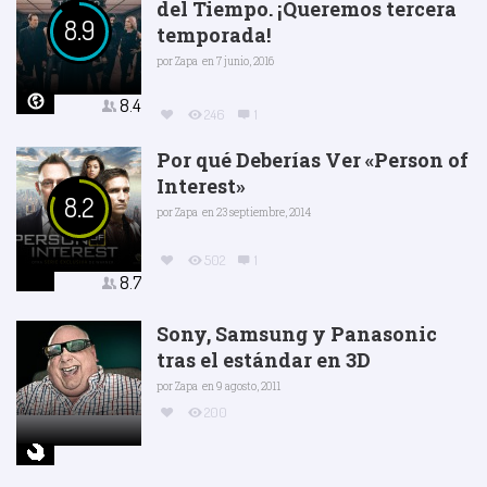
del Tiempo. ¡Queremos tercera
8.9
temporada!
por
Zapa
en 7 junio, 2016
8.4
246
1
Por qué Deberías Ver «Person of
Interest»
8.2
por
Zapa
en 23 septiembre, 2014
502
1
8.7
Sony, Samsung y Panasonic
tras el estándar en 3D
por
Zapa
en 9 agosto, 2011
200