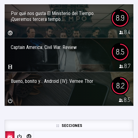
Por qué nos gusta El Ministerio del Tiempo.
8.9
¡Queremos tercera tempo...
8.4
Captain America: Civil War. Review
8.5
8.7
Bueno, bonito y… Android (IV): Vernee Thor
8.2
8.5
SECCIONES