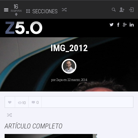
16
nuevos
SECCIONES
IMG_2012
por
Zapa
en 22 marzo, 2014
0
10
ARTÍCULO COMPLETO