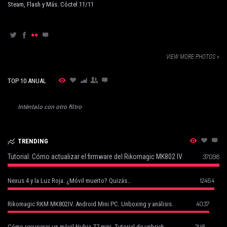
Steam, Flash y Más. Cóctel 11/11
VIEW MORE PHOTOS »
TOP 10 ANUAL
Inténtalo con otro filtro
TRENDING
Tutorial: Cómo actualizar el firmware del Rikomagic MK802 IV
37098
12464
Nexus 4 y la Luz Roja. ¿Móvil muerto? Quizás…
4037
Rikomagic RKM MK802IV. Android Mini PC. Unboxing y análisis.
2148
Cómo recuperar un móvil Nubia Z7 mini. Tutorial de unbrick