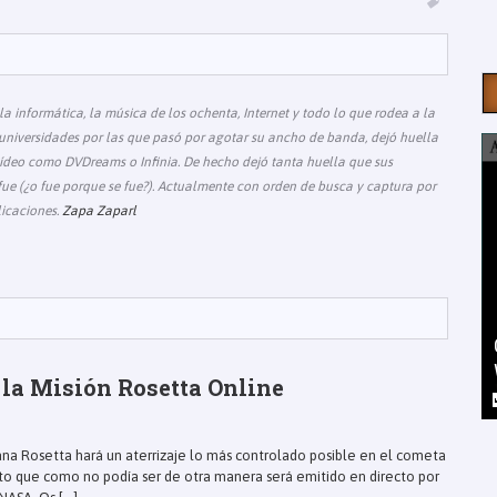
 informática, la música de los ochenta, Internet y todo lo que rodea a la
universidades por las que pasó por agotar su ancho de banda, dejó huella
deo como DVDreams o Infinia. De hecho dejó tanta huella que sus
e (¿o fue porque se fue?). Actualmente con orden de busca y captura por
icaciones.
Zapa Zaparl
 la Misión Rosetta Online
a Rosetta hará un aterrizaje lo más controlado posible en el cometa
to que como no podía ser de otra manera será emitido en directo por