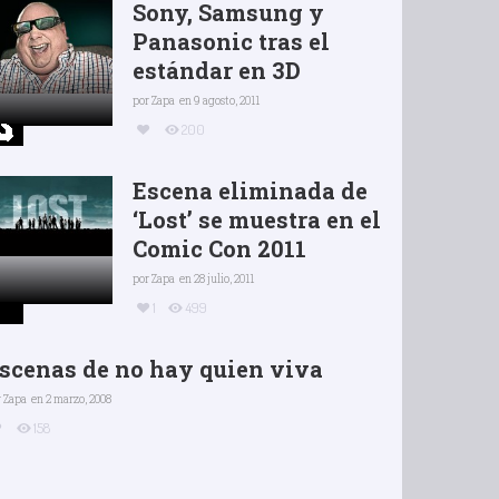
Sony, Samsung y
Panasonic tras el
estándar en 3D
por
Zapa
en 9 agosto, 2011
200
Escena eliminada de
‘Lost’ se muestra en el
Comic Con 2011
por
Zapa
en 28 julio, 2011
1
499
scenas de no hay quien viva
r
Zapa
en 2 marzo, 2008
158