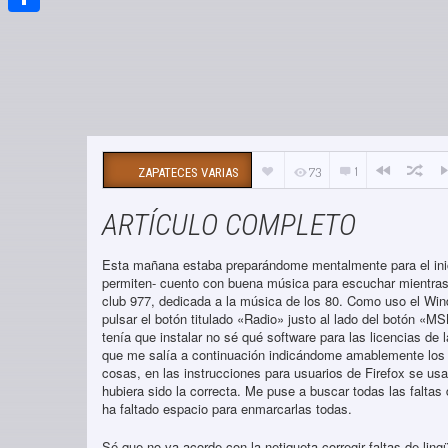
Compartir
1
73
ZAPATECES VARIAS
ARTÍCULO COMPLETO
Esta mañana estaba preparándome mentalmente para el inicio
permiten- cuento con buena música para escuchar mientras 
club 977, dedicada a la música de los 80. Como uso el Win
pulsar el botón titulado «Radio» justo al lado del botón «
tenía que instalar no sé qué software para las licencias de
que me salía a continuación indicándome amablemente los 
cosas, en las instrucciones para usuarios de Firefox se us
hubiera sido la correcta. Me puse a buscar todas las faltas
ha faltado espacio para enmarcarlas todas.
Sé que no va acorde con la netiqueta corregir faltas de ling