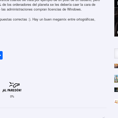
 de los ordenadores del planeta se les debería caer la cara de
o las administraciones compran licencias de Windows.
spuestas correctas :). Hay un buen megamix entre ortográficas,
r
C
o
m
p
ar
¡AL PAREDÓN!
tir
0%