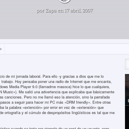
por
Zapa
en 17 abril, 2007
 de mi jornada laboral. Para ello -y gracias a dios que me lo
trabajo. Hoy pensaba poner una radio de Internet que me encanta,
dows Media Player 9.0 (llamadme masoca) hice lo que cualquiera,
MSN Music»). Me salió una advertencia que explicaba que básicamente
 las canciones. Pero no me llamó eso la atención, sino la parrafada
pasos a seguir para hacer mi PC más «DRM friendly». Entre otras
aba la palabra «extención» por error en vez de «extensión» que
 de ortografía y el cúmulo de despropósitos lingüísticos es tal que me
üística cuando se trata por ejemplo de un post de un usuario, pero