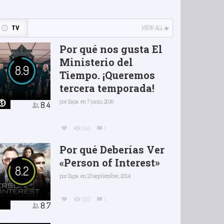
TV
VIEW ALL
Por qué nos gusta El
Ministerio del
8.9
Tiempo. ¡Queremos
tercera temporada!
por
Zapa
en 7 junio, 2016
8.4
246
1
Por qué Deberías Ver
«Person of Interest»
8.2
por
Zapa
en 23 septiembre, 2014
502
1
8.7