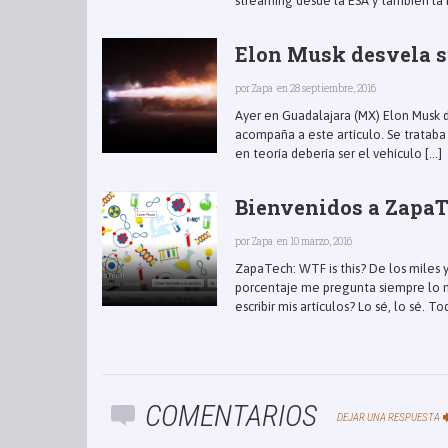
streaming desde la ESA y también la N
Elon Musk desvela s
por
Zapa
en 28 septiembre, 2016
Ayer en Guadalajara (MX) Elon Musk d
acompaña a este artículo. Se trataba
en teoría debería ser el vehículo [...]
Bienvenidos a ZapaTe
por
Zapa
en 10 marzo, 2016
ZapaTech: WTF is this? De los miles 
porcentaje me pregunta siempre lo mi
escribir mis artículos? Lo sé, lo sé. Tod
COMENTARIOS
DEJAR UNA RESPUESTA