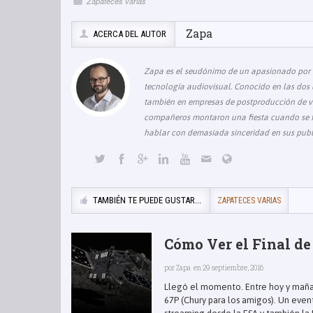
Zapateces varias
Zapa
ACERCA DEL AUTOR
Zapa es el seudónimo de un apasionado por la
tecnología audiovisual. Conocido en las dos 
también en empresas de postproducción de ví
compañeros montaron una fiesta cuando se fu
hablar con demasiada sinceridad en sus publ
TAMBIÉN TE PUEDE GUSTAR...
ZAPATECES VARIAS
Cómo Ver el Final de
por
Zapa
en 29 septiembre, 2016
Llegó el momento. Entre hoy y mañan
67P (Chury para los amigos). Un even