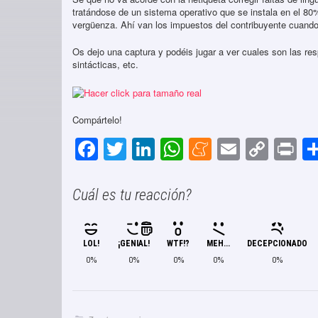
tratándose de un sistema operativo que se instala en el 80%
vergüenza. Ahí van los impuestos del contribuyente cuand
Os dejo una captura y podéis jugar a ver cuales son las re
sintácticas, etc.
Compártelo!
F
T
Li
W
M
E
C
P
a
wi
n
h
e
m
o
in
c
tt
k
at
n
ail
p
t
Cuál es tu reacción?
e
er
e
s
e
y
b
dI
A
a
Li
LOL!
¡GENIAL!
WTF!?
MEH...
DECEPCIONADO
o
n
p
m
n
0%
0%
0%
0%
0%
o
p
e
k
k