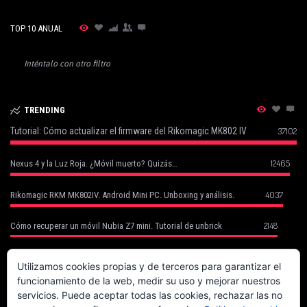
TOP 10 ANUAL
Inténtalo con otro filtro
TRENDING
Tutorial: Cómo actualizar el firmware del Rikomagic MK802 IV
37102
12465
Nexus 4 y la Luz Roja. ¿Móvil muerto? Quizás…
4037
Rikomagic RKM MK802IV. Android Mini PC. Unboxing y análisis.
2148
Cómo recuperar un móvil Nubia Z7 mini. Tutorial de unbrick
Cómo Recuperar tu Móvil Robado con Cerberus (basado en un caso
1752
real)
Utilizamos cookies propias y de terceros para garantizar el
funcionamiento de la web, medir su uso y mejorar nuestros
1702
Canon EOS 70D. La fiera del enfoque.
servicios. Puede aceptar todas las cookies, rechazar las no