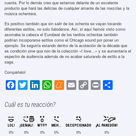
cuenta. Por lo demás creo que estamos delante de un excelente
producto que hará las delicias de cualquier amante de las mezclas y la
música ochentera.
Es positivo también que sin salir de los ochenta se vayan tocando
diferentes estilos, no solo italodance. Así, si aquí hemos visto como
asomaba la cabeza el Eurobeat de los tardíos ochentas también
podrían incorporarse estilos como el Chicago sound por poner un
ejemplo. Se seguiría estando dentro de la acotación de la década que
es condición
sine qua non
de la colección «I love…» y se aumentaría el
espectro de audiencia además de no acabar saturando de estilo a la
saga.
Compártelo!
F
T
Li
W
M
E
C
Pr
C
a
wi
n
h
e
m
o
in
o
c
tt
k
at
n
ail
p
t
m
Cuál es tu reacción?
e
er
e
s
e
y
p
b
dI
A
a
Li
ar
LOL!
¡GENIAL!
WTF!?
MEH...
DECEPCIONADO
¡AL PAREDÓN!
o
n
p
m
n
tir
0%
0%
0%
0%
0%
0%