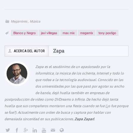
o
p
e
k
k
,
Megamixes
Música
Blanco y Negro
javi villegas
max mix
megamix
tony postigo
Zapa
ACERCA DEL AUTOR
Zapa es el seudónimo de un apasionado por la
informática, la música de los ochenta, Internet y todo lo
que rodea a la tecnología audiovisual. Conocido en las
dos universidades por las que pasó por agotar su ancho
de banda, dejó huella también en empresas de
postproducción de vídeo como DVDreams o Infinia. De hecho dejó tanta
huella que sus compañeros montaron una fiesta cuando se fue (¿o fue porque
se fue?). Actualmente con orden de busca y captura por hablar con
demasiada sinceridad en sus publicaciones.
Zapa Zaparl