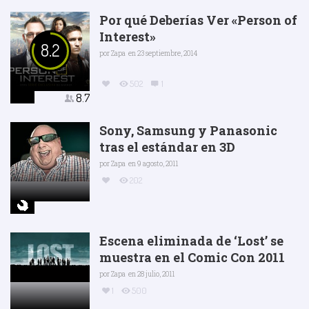
Por qué Deberías Ver «Person of
Interest»
8.2
por
Zapa
en 23 septiembre, 2014
502
1
8.7
Sony, Samsung y Panasonic
tras el estándar en 3D
por
Zapa
en 9 agosto, 2011
202
Escena eliminada de ‘Lost’ se
muestra en el Comic Con 2011
por
Zapa
en 28 julio, 2011
1
500