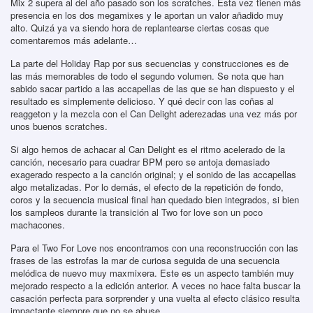
Mix 2 supera al del año pasado son los scratches. Esta vez tienen más
presencia en los dos megamixes y le aportan un valor añadido muy
alto. Quizá ya va siendo hora de replantearse ciertas cosas que
comentaremos más adelante…
La parte del Holiday Rap por sus secuencias y construcciones es de
las más memorables de todo el segundo volumen. Se nota que han
sabido sacar partido a las accapellas de las que se han dispuesto y el
resultado es simplemente delicioso. Y qué decir con las coñas al
reaggeton y la mezcla con el Can Delight aderezadas una vez más por
unos buenos scratches.
Si algo hemos de achacar al Can Delight es el ritmo acelerado de la
canción, necesario para cuadrar BPM pero se antoja demasiado
exagerado respecto a la canción original; y el sonido de las accapellas
algo metalizadas. Por lo demás, el efecto de la repetición de fondo,
coros y la secuencia musical final han quedado bien integrados, si bien
los sampleos durante la transición al Two for love son un poco
machacones.
Para el Two For Love nos encontramos con una reconstrucción con las
frases de las estrofas la mar de curiosa seguida de una secuencia
melódica de nuevo muy maxmixera. Este es un aspecto también muy
mejorado respecto a la edición anterior. A veces no hace falta buscar la
casación perfecta para sorprender y una vuelta al efecto clásico resulta
impactante siempre que no se abuse.