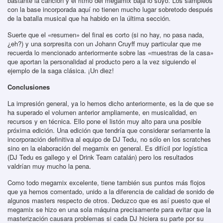
bastante la canción y el ritmo del megamix baja lo suyo. Los sampleos
con la base incorporada aquí no tienen mucho lugar sobretodo después
de la batalla musical que ha habido en la última sección.
Suerte que el «resumen» del final es corto (si no hay, no pasa nada,
¿eh?) y una sorpresita con un Johann Cruyff muy particular que me
recuerda lo mencionado anteriormente sobre las «muestras de la casa»
que aportan la personalidad al producto pero a la vez siguiendo el
ejemplo de la saga clásica. ¡Un diez!
Conclusiones
La impresión general, ya lo hemos dicho anteriormente, es la de que se
ha superado el volumen anterior ampliamente, en musicalidad, en
recursos y en técnica. Ello pone el listón muy alto para una posible
próxima edición. Una edición que tendría que considerar seriamente la
incorporación definitiva al equipo de DJ Tedu, no sólo en los scratches
sino en la elaboración del megamix en general. Es difícil por logística
(DJ Tedu es gallego y el Drink Team catalán) pero los resultados
valdrían muy mucho la pena.
Como todo megamix excelente, tiene también sus puntos más flojos
que ya hemos comentado, unido a la diferencia de calidad de sonido de
algunos masters respecto de otros. Deduzco que es así puesto que el
megamix se hizo en una sola máquina precisamente para evitar que la
masterización causara problemas si cada DJ hiciera su parte por su