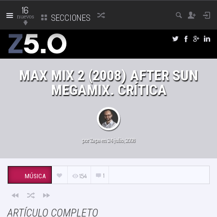
16
nuevos
SECCIONES
MAX MIX 2 (2008) AFTER SUN
MEGAMIX. CRÍTICA
por
Zapa
en 24 julio, 2008
1
154
MÚSICA
ARTÍCULO COMPLETO