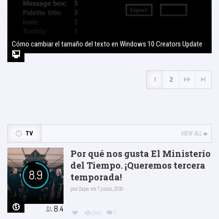
Cómo cambiar el tamaño del texto en Windows 10 Creators Update
2 agosto, 2017
1
2
TV
VIEW ALL
Por qué nos gusta El Ministerio
del Tiempo. ¡Queremos tercera
8.9
temporada!
por
Zapa
en 7 junio, 2016
8.4
246
1