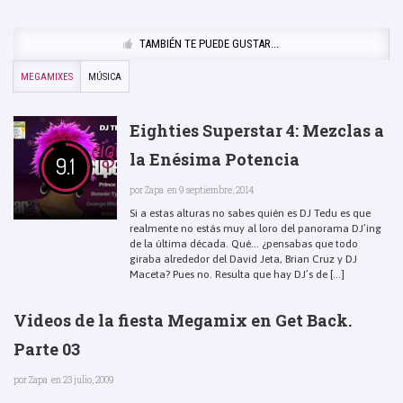
TAMBIÉN TE PUEDE GUSTAR...
MEGAMIXES
MÚSICA
Eighties Superstar 4: Mezclas a
la Enésima Potencia
9.1
por
Zapa
en 9 septiembre, 2014
Si a estas alturas no sabes quién es DJ Tedu es que
realmente no estás muy al loro del panorama DJ’ing
de la última década. Qué… ¿pensabas que todo
giraba alrededor del David Jeta, Brian Cruz y DJ
Maceta? Pues no. Resulta que hay DJ’s de [...]
Videos de la fiesta Megamix en Get Back.
Parte 03
por
Zapa
en 23 julio, 2009