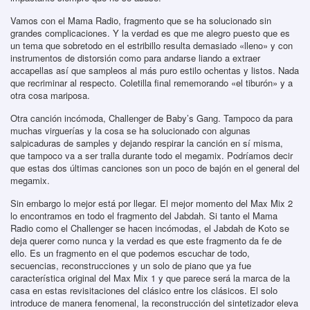
Vamos con el Mama Radio, fragmento que se ha solucionado sin
grandes complicaciones. Y la verdad es que me alegro puesto que es
un tema que sobretodo en el estribillo resulta demasiado «lleno» y con
instrumentos de distorsión como para andarse liando a extraer
accapellas así que sampleos al más puro estilo ochentas y listos. Nada
que recriminar al respecto. Coletilla final rememorando «el tiburón» y a
otra cosa mariposa.
Otra canción incómoda, Challenger de Baby’s Gang. Tampoco da para
muchas virguerías y la cosa se ha solucionado con algunas
salpicaduras de samples y dejando respirar la canción en sí misma,
que tampoco va a ser tralla durante todo el megamix. Podríamos decir
que estas dos últimas canciones son un poco de bajón en el general del
megamix.
Sin embargo lo mejor está por llegar. El mejor momento del Max Mix 2
lo encontramos en todo el fragmento del Jabdah. Si tanto el Mama
Radio como el Challenger se hacen incómodas, el Jabdah de Koto se
deja querer como nunca y la verdad es que este fragmento da fe de
ello. Es un fragmento en el que podemos escuchar de todo,
secuencias, reconstrucciones y un solo de piano que ya fue
característica original del Max Mix 1 y que parece será la marca de la
casa en estas revisitaciones del clásico entre los clásicos. El solo
introduce de manera fenomenal, la reconstrucción del sintetizador eleva