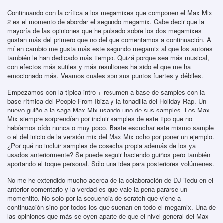
Continuando con la crítica a los megamixes que componen el Max Mix
2 es el momento de abordar el segundo megamix. Cabe decir que la
mayoría de las opiniones que he pulsado sobre los dos megamixes
gustan más del primero que no del que comentamos a continuación. A
mí en cambio me gusta más este segundo megamix al que los autores
también le han dedicado más tiempo. Quizá porque sea más musical,
con efectos más sutiles y más resultones ha sido el que me ha
emocionado más. Veamos cuales son sus puntos fuertes y débiles.
Empezamos con la típica intro + resumen a base de samples con la
base rítmica del People From Ibiza y la tonadilla del Holiday Rap. Un
nuevo guiño a la saga Max Mix usando uno de sus samples. Los Max
Mix siempre sorprendían por incluir samples de este tipo que no
habíamos oído nunca o muy poco. Baste escuchar este mismo sample
o el del inicio de la versión mix del Max Mix ocho por poner un ejemplo.
¿Por qué no incluir samples de cosecha propia además de los ya
usados anteriormente? Se puede seguir haciendo guiños pero también
aportando el toque personal. Sólo una idea para posteriores volúmenes.
No me he extendido mucho acerca de la colaboración de DJ Tedu en el
anterior comentario y la verdad es que vale la pena pararse un
momentito. No solo por la secuencia de scratch que viene a
continuación sino por todos los que suenan en todo el megamix. Una de
las opiniones que más se oyen aparte de que el nivel general del Max