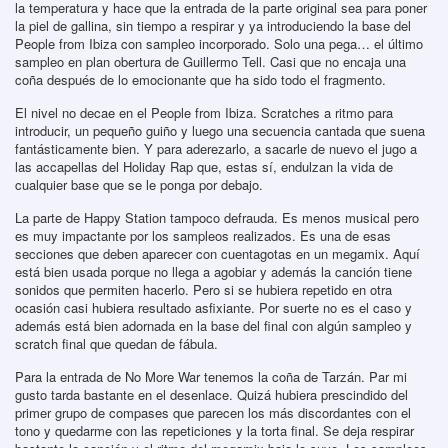
la temperatura y hace que la entrada de la parte original sea para poner
la piel de gallina, sin tiempo a respirar y ya introduciendo la base del
People from Ibiza con sampleo incorporado. Solo una pega… el último
sampleo en plan obertura de Guillermo Tell. Casi que no encaja una
coña después de lo emocionante que ha sido todo el fragmento.
El nivel no decae en el People from Ibiza. Scratches a ritmo para
introducir, un pequeño guiño y luego una secuencia cantada que suena
fantásticamente bien. Y para aderezarlo, a sacarle de nuevo el jugo a
las accapellas del Holiday Rap que, estas sí, endulzan la vida de
cualquier base que se le ponga por debajo.
La parte de Happy Station tampoco defrauda. Es menos musical pero
es muy impactante por los sampleos realizados. Es una de esas
secciones que deben aparecer con cuentagotas en un megamix. Aquí
está bien usada porque no llega a agobiar y además la canción tiene
sonidos que permiten hacerlo. Pero si se hubiera repetido en otra
ocasión casi hubiera resultado asfixiante. Por suerte no es el caso y
además está bien adornada en la base del final con algún sampleo y
scratch final que quedan de fábula.
Para la entrada de No More War tenemos la coña de Tarzán. Par mi
gusto tarda bastante en el desenlace. Quizá hubiera prescindido del
primer grupo de compases que parecen los más discordantes con el
tono y quedarme con las repeticiones y la torta final. Se deja respirar